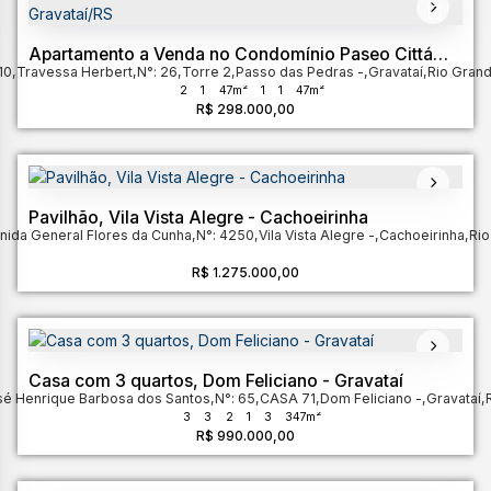
Apartamento a Venda no Condomínio Paseo Cittá
10
,
Travessa Herbert
Gravataí/RS
,
N°:
26
,
Torre 2
,
Passo das Pedras
,
Gravataí
,
Rio Grand
2
1
47m²
1
1
47m²
R$
298.000,00
Pavilhão, Vila Vista Alegre - Cachoeirinha
nida General Flores da Cunha
,
N°:
4250
,
Vila Vista Alegre
,
Cachoeirinha
,
Rio
R$
1.275.000,00
Casa com 3 quartos, Dom Feliciano - Gravataí
sé Henrique Barbosa dos Santos
,
N°:
65
,
CASA 71
,
Dom Feliciano
,
Gravataí
,
3
3
2
1
3
347m²
R$
990.000,00