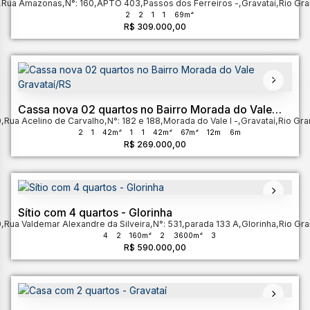
,
Rua Amazonas
Gravataí
,
N°:
160
,
APTO 403
,
Passos dos Ferreiros
,
Gravataí
,
Rio Gra
2
2
1
1
69m²
R$
309.000,00
Cassa nova 02 quartos no Bairro Morada do Vale
0
,
Rua Acelino de Carvalho
Gravataí/RS
,
N°:
182 e 188
,
Morada do Vale I
,
Gravataí
,
Rio Gra
2
1
42m²
1
1
42m²
67m²
12m
6m
R$
269.000,00
Sítio com 4 quartos - Glorinha
0
,
Rua Valdemar Alexandre da Silveira
,
N°:
531
,
parada 133 A
,
Glorinha
,
Rio Gra
4
2
160m²
2
3600m²
3
R$
590.000,00