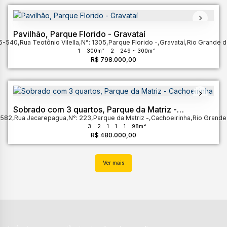
Pavilhão, Parque Florido - Gravataí
5-540
,
Rua Teotônio Vilella
,
N°:
1305
,
Parque Florido
,
Gravataí
,
Rio Grande d
1
300m²
2
249 ~ 300m²
R$
798.000,00
Sobrado com 3 quartos, Parque da Matriz -
-582
,
Cachoeirinha
Rua Jacarepagua
,
N°:
223
,
Parque da Matriz
,
Cachoeirinha
,
Rio Grande
3
2
1
1
1
98m²
R$
480.000,00