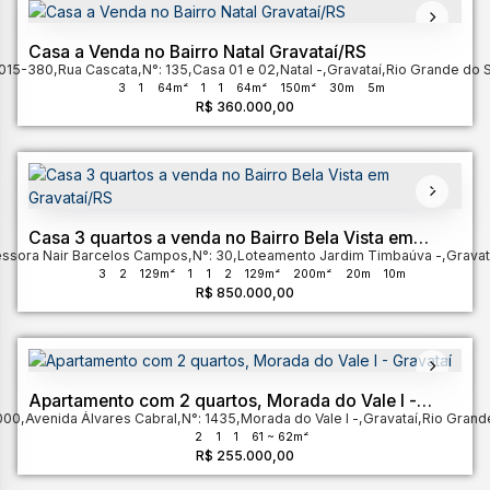
Casa a Venda no Bairro Natal Gravataí/RS
015-380
,
Rua Cascata
,
N°:
135
,
Casa 01 e 02
,
Natal
,
Gravataí
,
Rio Grande do S
3
1
64m²
1
1
64m²
150m²
30m
5m
R$
360.000,00
Casa 3 quartos a venda no Bairro Bela Vista em
essora Nair Barcelos Campos
Gravataí/RS
,
N°:
30
,
Loteamento Jardim Timbaúva
,
Gravat
3
2
129m²
1
1
2
129m²
200m²
20m
10m
R$
850.000,00
Apartamento com 2 quartos, Morada do Vale I -
000
,
Avenida Álvares Cabral
Gravataí
,
N°:
1435
,
Morada do Vale I
,
Gravataí
,
Rio Grand
2
1
1
61 ~ 62m²
R$
255.000,00