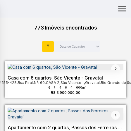
773 Imóveis encontrados
Casa com 6 quartos, São Vicente - Gravataí
94155-428
,
Rua Piraí
,
N°:
60
,
CASA 2
,
São Vicente
,
Gravataí
,
Rio Grande do Su
6
7
4
6
4
600m²
R$
3.900.000,00
Apartamento com 2 quartos, Passos dos Ferreiros -