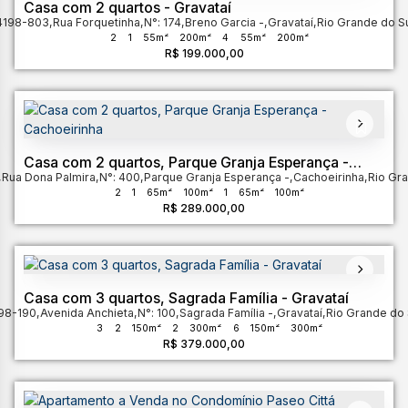
Casa com 2 quartos - Gravataí
4198-803
,
Rua Forquetinha
,
N°:
174
,
Breno Garcia
,
Gravataí
,
Rio Grande do S
2
1
55m²
200m²
4
55m²
200m²
R$
199.000,00
Casa com 2 quartos, Parque Granja Esperança -
,
Rua Dona Palmira
Cachoeirinha
,
N°:
400
,
Parque Granja Esperança
,
Cachoeirinha
,
Rio Gra
2
1
65m²
100m²
1
65m²
100m²
R$
289.000,00
Casa com 3 quartos, Sagrada Família - Gravataí
98-190
,
Avenida Anchieta
,
N°:
100
,
Sagrada Família
,
Gravataí
,
Rio Grande do 
3
2
150m²
2
300m²
6
150m²
300m²
R$
379.000,00