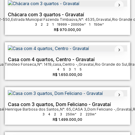
Chácara com 3 quartos - Gravataí
2-550
,
Estrada Municipal Fazenda Timbaúva
,
N°:
4535
,
Gravataí
,
Rio Grande d
3
2
2
1
19999 ~ 20000m²
1
150m²
R$
970.000,00
Casa com 4 quartos, Centro - Gravataí
ua Timóteo Fonseca
,
N°:
1419
,
casa
,
Centro
,
Gravataí
,
Rio Grande do Sul
,
Bras
4
5
3
1
5
R$
1.650.000,00
Casa com 3 quartos, Dom Feliciano - Gravataí
sé Henrique Barbosa dos Santos
,
N°:
65
,
CASA 3
,
Dom Feliciano
,
Gravataí
,
R
3
4
2
3
250m²
2
220m²
R$
1.499.000,00