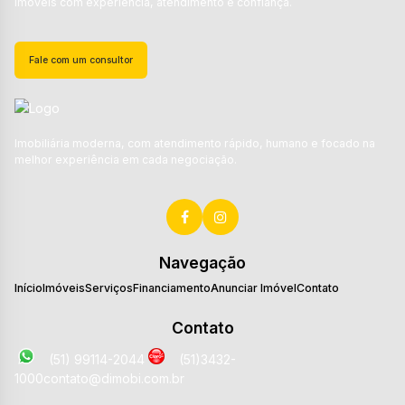
Imóveis com experiência, atendimento e confiança.
Fale com um consultor
Imobiliária moderna, com atendimento rápido, humano e focado na
melhor experiência em cada negociação.
Navegação
Início
Imóveis
Serviços
Financiamento
Anunciar Imóvel
Contato
Contato
(51) 99114-2044
(51)3432-
1000
contato@dimobi.com.br