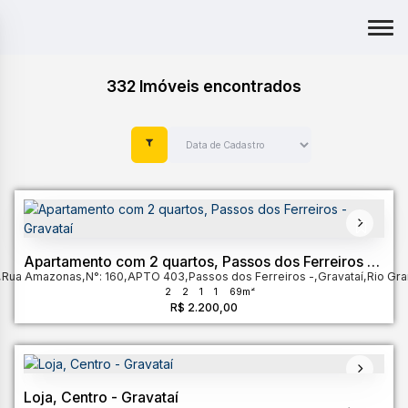
332 Imóveis encontrados
Apartamento com 2 quartos, Passos dos Ferreiros -
,
Rua Amazonas
Gravataí
,
N°:
160
,
APTO 403
,
Passos dos Ferreiros
,
Gravataí
,
Rio Gra
2
2
1
1
69m²
R$
2.200,00
Loja, Centro - Gravataí