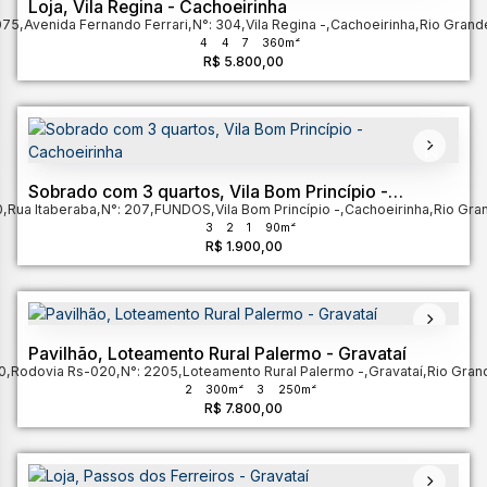
Loja, Vila Regina - Cachoeirinha
075
,
Avenida Fernando Ferrari
,
N°:
304
,
Vila Regina
,
Cachoeirinha
,
Rio Grand
4
4
7
360m²
R$
5.800,00
Sobrado com 3 quartos, Vila Bom Princípio -
0
,
Rua Itaberaba
Cachoeirinha
,
N°:
207
,
FUNDOS
,
Vila Bom Princípio
,
Cachoeirinha
,
Rio Gra
3
2
1
90m²
R$
1.900,00
Pavilhão, Loteamento Rural Palermo - Gravataí
0
,
Rodovia Rs-020
,
N°:
2205
,
Loteamento Rural Palermo
,
Gravataí
,
Rio Gran
2
300m²
3
250m²
R$
7.800,00