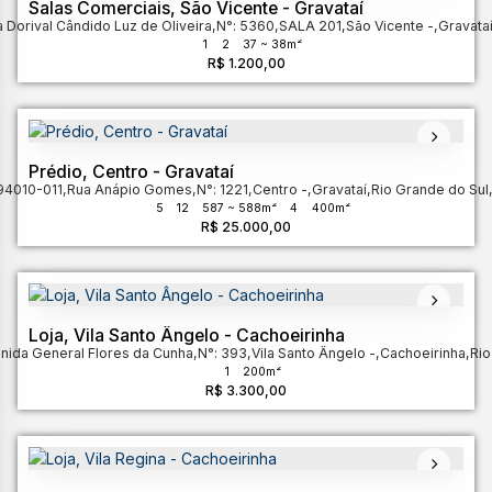
Salas Comerciais, São Vicente - Gravataí
 Dorival Cândido Luz de Oliveira
,
N°:
5360
,
SALA 201
,
São Vicente
,
Gravata
1
2
37 ~ 38m²
R$
1.200,00
Prédio, Centro - Gravataí
94010-011
,
Rua Anápio Gomes
,
N°:
1221
,
Centro
,
Gravataí
,
Rio Grande do Sul
5
12
587 ~ 588m²
4
400m²
R$
25.000,00
Loja, Vila Santo Ângelo - Cachoeirinha
nida General Flores da Cunha
,
N°:
393
,
Vila Santo Ângelo
,
Cachoeirinha
,
Rio
1
200m²
R$
3.300,00