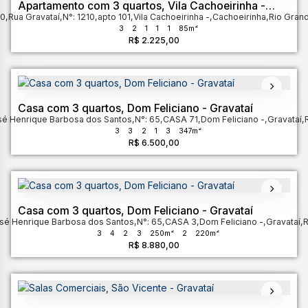
Apartamento com 3 quartos, Vila Cachoeirinha -
00
,
Rua Gravataí
Cachoeirinha
,
N°:
1210
,
apto 101
,
Vila Cachoeirinha
,
Cachoeirinha
,
Rio Grand
3
2
1
1
1
85m²
R$
2.225,00
Casa com 3 quartos, Dom Feliciano - Gravataí
sé Henrique Barbosa dos Santos
,
N°:
65
,
CASA 71
,
Dom Feliciano
,
Gravataí
,
3
3
2
1
3
347m²
R$
6.500,00
Casa com 3 quartos, Dom Feliciano - Gravataí
sé Henrique Barbosa dos Santos
,
N°:
65
,
CASA 3
,
Dom Feliciano
,
Gravataí
,
R
3
4
2
3
250m²
2
220m²
R$
8.880,00