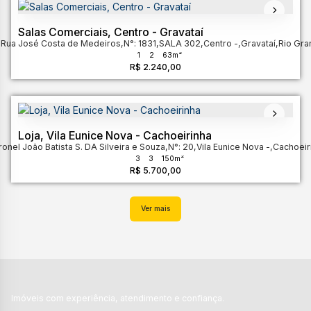
Salas Comerciais, Centro - Gravataí
,
Rua José Costa de Medeiros
,
N°:
1831
,
SALA 302
,
Centro
,
Gravataí
,
Rio Gra
1
2
63m²
R$
2.240,00
Loja, Vila Eunice Nova - Cachoeirinha
onel João Batista S. DA Silveira e Souza
,
N°:
20
,
Vila Eunice Nova
,
Cachoeir
3
3
150m²
R$
5.700,00
Imóveis com experiência, atendimento e confiança.