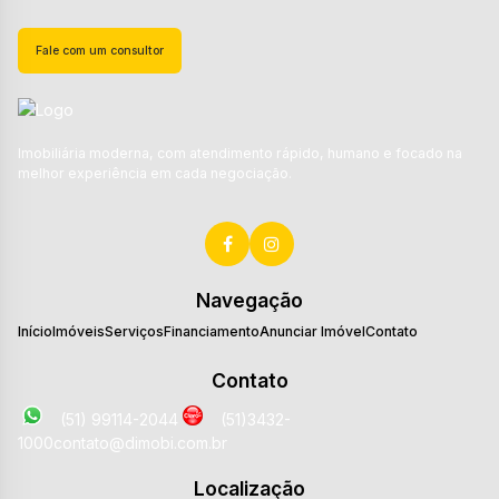
Fale com um consultor
Imobiliária moderna, com atendimento rápido, humano e focado na
melhor experiência em cada negociação.
Navegação
Início
Imóveis
Serviços
Financiamento
Anunciar Imóvel
Contato
Contato
(51) 99114-2044
(51)3432-
1000
contato@dimobi.com.br
Localização