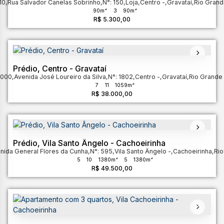
10
,
Rua Salvador Canelas Sobrinho
,
N°:
150
,
Loja
,
Centro
,
Gravataí
,
Rio Grand
90m²
3
90m²
R$
5.300,00
Prédio, Centro - Gravataí
-000
,
Avenida José Loureiro da Silva
,
N°:
1802
,
Centro
,
Gravataí
,
Rio Grande 
7
11
1059m²
R$
38.000,00
Prédio, Vila Santo Ângelo - Cachoeirinha
nida General Flores da Cunha
,
N°:
595
,
Vila Santo Ângelo
,
Cachoeirinha
,
Rio
5
10
1380m²
5
1380m²
R$
49.500,00