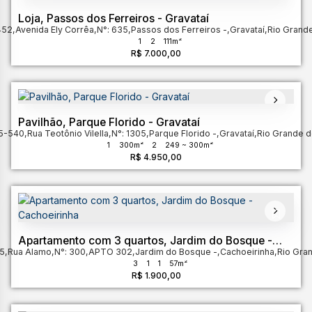
Loja, Passos dos Ferreiros - Gravataí
452
,
Avenida Ely Corrêa
,
N°:
635
,
Passos dos Ferreiros
,
Gravataí
,
Rio Grande
1
2
111m²
R$
7.000,00
Pavilhão, Parque Florido - Gravataí
5-540
,
Rua Teotônio Vilella
,
N°:
1305
,
Parque Florido
,
Gravataí
,
Rio Grande d
1
300m²
2
249 ~ 300m²
R$
4.950,00
Apartamento com 3 quartos, Jardim do Bosque -
5
,
Rua Alamo
Cachoeirinha
,
N°:
300
,
APTO 302
,
Jardim do Bosque
,
Cachoeirinha
,
Rio Gran
3
1
1
57m²
R$
1.900,00