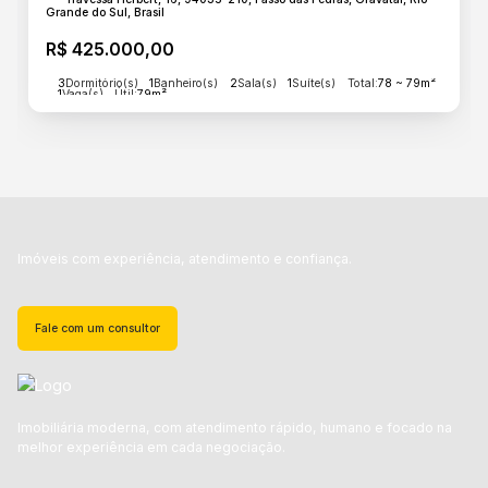
Grande do Sul, Brasil
R$
425.000,00
3
Dormitório(s)
1
Banheiro(s)
2
Sala(s)
1
Suíte(s)
Total:
78 ~ 79m²
1
Vaga(s)
Útil:
79m²
Imóveis com experiência, atendimento e confiança.
Fale com um consultor
Imobiliária moderna, com atendimento rápido, humano e focado na
melhor experiência em cada negociação.