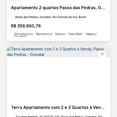
Apartamento 2 quartos Passo das Pedras, Gravataí: Padrão Finger, 59m²
Acabamento
Passo das Pedras, Gravataí, Rio Grande do Sul, Brasil
Porcelanato
R$
356.950,79
2
Dormitório(s)
1
Banheiro(s)
1
Sala(s)
Total:
59m²
1
Vaga(s)
Útil:
59m²
Terra Apartamento com 2 e 3 Quartos à Venda, Passo das Pedras - Gravataí
Travessa Herbert, 16, 94035-210, Passo das Pedras, Gravataí, Rio