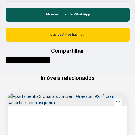
Serviços Próximos
Atendimento pelo
WhatsApp
Academias de ginástica
Acesso a RS 030
Dúvidas? Nós ligamos!
Avenida
Açougue
Banco
Compartilhar
Centro de Gravatai
Cinemas
Escola 1º Grau
Escola 2º Grau
Faculdade
Imóveis relacionados
Farmácia
FreeWay
Hospital
Lojas
Mc Donalds
Mercado
Panificadora
Pizzaria
Posto de Gasolina
Praça/Parque
Restaurante
Sacolão