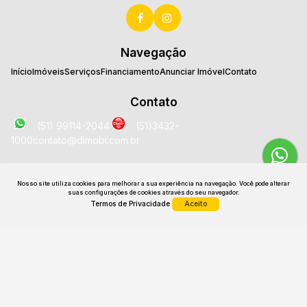
Navegação
Início
Imóveis
Serviços
Financiamento
Anunciar Imóvel
Contato
Contato
(51) 99114-2044
(51)3432-
1000
contato@dimobi.com.br
Localização
Nosso site utiliza cookies para melhorar a sua experiência na navegação.
Você pode alterar
Avenida José Loureiro da Silva
,
2025
,
Sala 1707
,
Centro
,
suas configurações de cookies através do seu navegador.
Gravataí
,
RS
,
Brasil
Termos de Privacidade
Aceito
CRECI: 26531 J