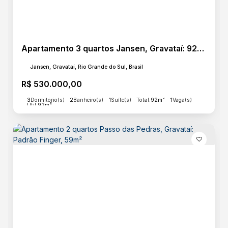
Shopping
Sorveteria
Apartamento 3 quartos Jansen, Gravataí: 92m² com sacada e churrasqueira
Destaques
Jansen, Gravataí, Rio Grande do Sul, Brasil
Alto Padrão
R$
530.000,00
3
Dormitório(s)
2
Banheiro(s)
1
Suíte(s)
Total:
92m²
1
Vaga(s)
Estrutura
Útil:
92m²
Cozinha equipada e planejada
Estacionamento Coberto
Hall de Entrada
Portaria 24h
Básico
Energia
Esgoto
Pavimentação
Água