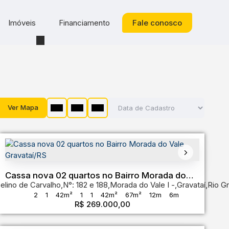
Imóveis
Financiamento
Fale conosco
Ver Mapa
Cassa nova 02 quartos no Bairro Morada do
elino de Carvalho
o Grande do Sul
,
Brasil
,
N°:
182 e 188
,
Morada do Vale I
,
Gravataí
,
Rio G
Vale Gravataí/RS
2
1
42m²
1
1
42m²
67m²
12m
6m
R$
269.000,00