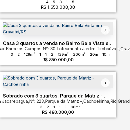
4
5
3
1
5
R$
1.650.000,00
 do Sul
,
Brasil
Casa 3 quartos a venda no Bairro Bela Vista em
air Barcelos Campos
,
N°:
30
,
Loteamento Jardim Timbaúva
,
Grav
Gravataí/RS
3
2
129m²
1
1
2
129m²
200m²
20m
10m
R$
850.000,00
de do Sul
,
Brasil
Sobrado com 3 quartos, Parque da Matriz -
a Jacarepagua
,
N°:
223
,
Parque da Matriz
,
Cachoeirinha
,
Rio Grand
Cachoeirinha
3
2
1
1
1
98m²
R$
480.000,00