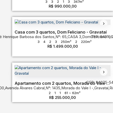
3
3
2
1
3
347m²
R$
990.000,00
Casa com 3 quartos, Dom Feliciano - Gravataí
é Henrique Barbosa dos Santos
,
N°:
65
,
CASA 3
,
Dom Feliciano
CEP: 94015-
,
G
3
4
2
3
250m²
2
220m²
R$
1.499.000,00
CEP: 94075-5
Apartamento com 2 quartos, Morada do Vale I -
00
,
Avenida Álvares Cabral
,
N°:
1435
,
Morada do Vale I
,
Gravataí
,
Ri
Gravataí
2
1
1
61 ~ 62m²
R$
255.000,00