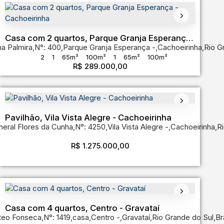
do Sul
,
Brasil
Casa com 2 quartos, Parque Granja Esperança
a Palmira
,
N°:
400
,
Parque Granja Esperança
,
Cachoeirinha
,
Rio G
- Cachoeirinha
2
1
65m²
100m²
1
65m²
100m²
R$
289.000,00
Pavilhão, Vila Vista Alegre - Cachoeirinha
eral Flores da Cunha
,
N°:
4250
,
Vila Vista Alegre
,
Cachoeirinha
,
Ri
rande do Sul
,
Brasil
R$
1.275.000,00
Casa com 4 quartos, Centro - Gravataí
teo Fonseca
nde do Sul
,
Brasil
,
N°:
1419
,
casa
,
Centro
,
Gravataí
,
Rio Grande do Sul
,
Br