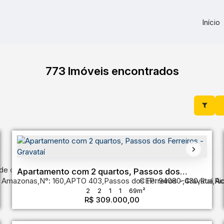
Início
773 Imóveis encontrados
de do Sul
,
Brasil
Apartamento com 2 quartos, Passos dos
 Amazonas
,
N°:
160
,
APTO 403
,
Passos dos Ferreiros
CEP: 94080-430
,
Gravataí
,
Rua Ac
,
Ri
Ferreiros - Gravataí
2
2
1
1
69m²
R$
309.000,00