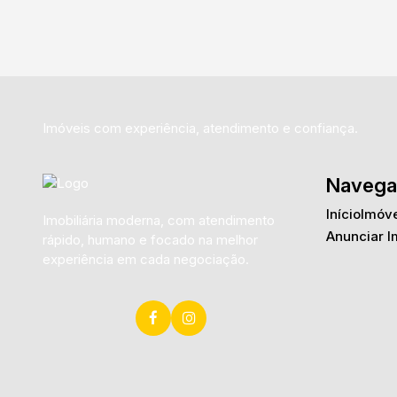
Imóveis com experiência, atendimento e confiança.
Navega
Início
Imóve
Imobiliária moderna, com atendimento
Anunciar I
rápido, humano e focado na melhor
experiência em cada negociação.