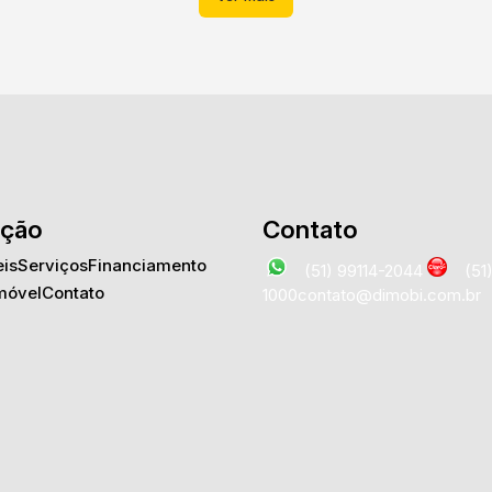
ção
Contato
is
Serviços
Financiamento
(51) 99114-2044
(51
móvel
Contato
1000
contato@dimobi.com.br