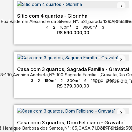
Sítio com 4 quartos - Glorinha
,
Rua Valdemar Alexandre da Silveira
,
N°:
531
,
parada 133 A
CEP: 94198
,
Glorinha
4
2
160m²
2
3600m²
3
R$
590.000,00
Casa com 3 quartos, Sagrada Família - Gravataí
98-190
,
Avenida Anchieta
,
N°:
100
,
Sagrada Família
,
Gravataí
,
Rio Gr
3
2
150m²
2
300m²
6
150m²
300m²
CEP: 94035-210
,
T
R$
379.000,00
Casa com 3 quartos, Dom Feliciano - Gravataí
é Henrique Barbosa dos Santos
,
N°:
65
,
CASA 71
,
Dom Feliciano
CEP: 94242-55
,
G