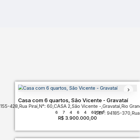
Casa com 6 quartos, São Vicente - Gravataí
4155-428
,
Rua Piraí
,
N°:
60
,
CASA 2
,
São Vicente
,
Gravataí
,
Rio Gran
6
7
4
6
4
600m²
CEP: 94185-370
,
Rua
R$
3.900.000,00