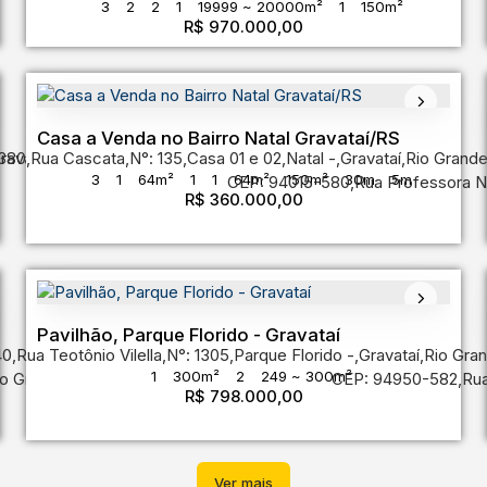
3
2
2
1
19999 ~ 20000m²
1
150m²
R$
970.000,00
Casa a Venda no Bairro Natal Gravataí/RS
380
ravataí
,
Rua Cascata
,
Rio Grande do Sul
,
N°:
135
,
Casa 01 e 02
,
Brasil
,
Natal
,
Gravataí
,
Rio Grande
3
1
64m²
1
1
64m²
150m²
30m
5m
CEP: 94015-580
,
Rua Professora N
R$
360.000,00
Pavilhão, Parque Florido - Gravataí
40
,
Rua Teotônio Vilella
,
N°:
1305
,
Parque Florido
,
Gravataí
,
Rio Gran
1
300m²
2
249 ~ 300m²
o Grande do Sul
,
Brasil
CEP: 94950-582
,
Ru
R$
798.000,00