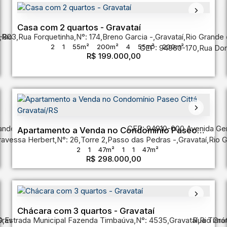
Casa com 2 quartos - Gravataí
-803
,
Rio Grande do Sul
,
Rua Forquetinha
,
Brasil
,
N°:
174
,
Breno Garcia
,
Gravataí
,
Rio Grande 
2
1
55m²
200m²
4
55m²
200m²
CEP: 94960-170
,
Rua Don
R$
199.000,00
ande do Sul
,
Brasil
CEP: 94910-000
,
Avenida Gen
Apartamento a Venda no Condomínio Paseo
ravessa Herbert
,
N°:
26
,
Torre 2
,
Passo das Pedras
,
Gravataí
,
Rio G
Cittá Gravataí/RS
2
1
47m²
1
1
47m²
R$
298.000,00
Chácara com 3 quartos - Gravataí
0
ravataí
,
Estrada Municipal Fazenda Timbaúva
,
Rio Grande do Sul
,
Brasil
,
N°:
4535
,
Gravataí
Rua Timó
,
Rio Gra