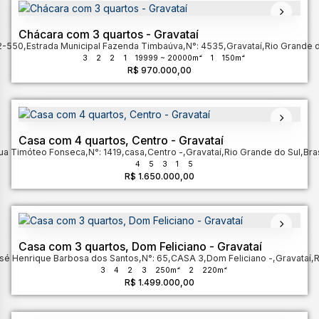
Chácara com 3 quartos - Gravataí
2-550
,
Estrada Municipal Fazenda Timbaúva
,
N°:
4535
,
Gravataí
,
Rio Grande d
3
2
2
1
19999 ~ 20000m²
1
150m²
R$
970.000,00
Casa com 4 quartos, Centro - Gravataí
ua Timóteo Fonseca
,
N°:
1419
,
casa
,
Centro
,
Gravataí
,
Rio Grande do Sul
,
Bras
4
5
3
1
5
R$
1.650.000,00
Casa com 3 quartos, Dom Feliciano - Gravataí
sé Henrique Barbosa dos Santos
,
N°:
65
,
CASA 3
,
Dom Feliciano
,
Gravataí
,
R
3
4
2
3
250m²
2
220m²
R$
1.499.000,00