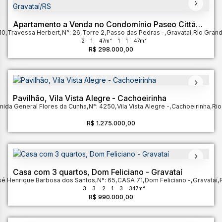
Apartamento a Venda no Condomínio Paseo Cittá
10
,
Travessa Herbert
Gravataí/RS
,
N°:
26
,
Torre 2
,
Passo das Pedras
,
Gravataí
,
Rio Grand
2
1
47m²
1
1
47m²
R$
298.000,00
Pavilhão, Vila Vista Alegre - Cachoeirinha
nida General Flores da Cunha
,
N°:
4250
,
Vila Vista Alegre
,
Cachoeirinha
,
Rio
R$
1.275.000,00
Casa com 3 quartos, Dom Feliciano - Gravataí
sé Henrique Barbosa dos Santos
,
N°:
65
,
CASA 71
,
Dom Feliciano
,
Gravataí
,
3
3
2
1
3
347m²
R$
990.000,00