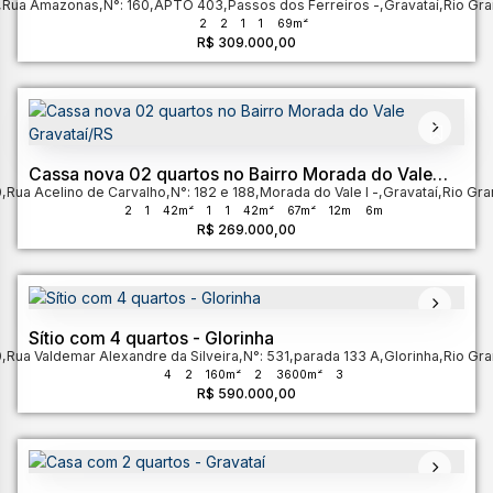
,
Rua Amazonas
Gravataí
,
N°:
160
,
APTO 403
,
Passos dos Ferreiros
,
Gravataí
,
Rio Gra
2
2
1
1
69m²
R$
309.000,00
Cassa nova 02 quartos no Bairro Morada do Vale
0
,
Rua Acelino de Carvalho
Gravataí/RS
,
N°:
182 e 188
,
Morada do Vale I
,
Gravataí
,
Rio Gra
2
1
42m²
1
1
42m²
67m²
12m
6m
R$
269.000,00
Sítio com 4 quartos - Glorinha
0
,
Rua Valdemar Alexandre da Silveira
,
N°:
531
,
parada 133 A
,
Glorinha
,
Rio Gra
4
2
160m²
2
3600m²
3
R$
590.000,00