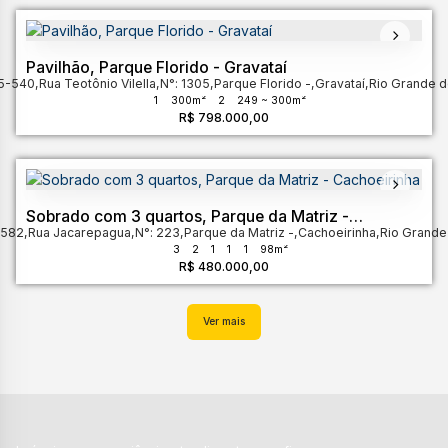
Pavilhão, Parque Florido - Gravataí
5-540
,
Rua Teotônio Vilella
,
N°:
1305
,
Parque Florido
,
Gravataí
,
Rio Grande d
1
300m²
2
249 ~ 300m²
R$
798.000,00
Sobrado com 3 quartos, Parque da Matriz -
-582
,
Cachoeirinha
Rua Jacarepagua
,
N°:
223
,
Parque da Matriz
,
Cachoeirinha
,
Rio Grande
3
2
1
1
1
98m²
R$
480.000,00