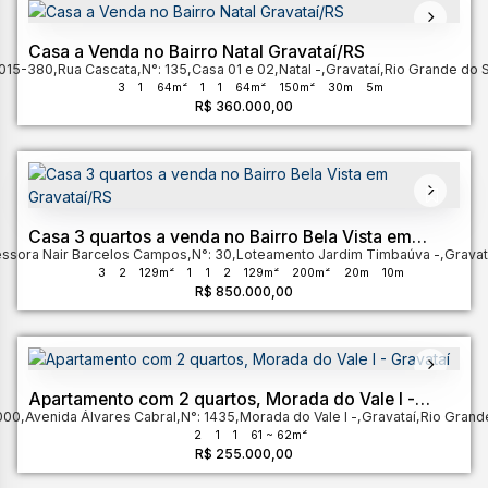
Casa a Venda no Bairro Natal Gravataí/RS
015-380
,
Rua Cascata
,
N°:
135
,
Casa 01 e 02
,
Natal
,
Gravataí
,
Rio Grande do S
3
1
64m²
1
1
64m²
150m²
30m
5m
R$
360.000,00
Casa 3 quartos a venda no Bairro Bela Vista em
essora Nair Barcelos Campos
Gravataí/RS
,
N°:
30
,
Loteamento Jardim Timbaúva
,
Gravat
3
2
129m²
1
1
2
129m²
200m²
20m
10m
R$
850.000,00
Apartamento com 2 quartos, Morada do Vale I -
000
,
Avenida Álvares Cabral
Gravataí
,
N°:
1435
,
Morada do Vale I
,
Gravataí
,
Rio Grand
2
1
1
61 ~ 62m²
R$
255.000,00