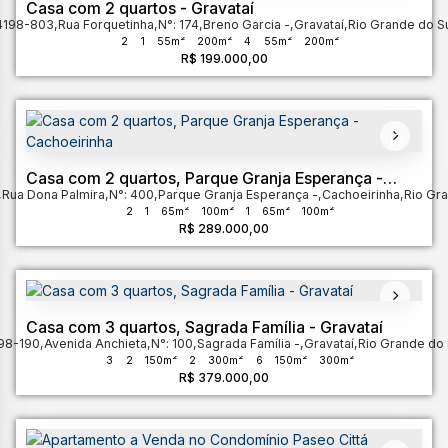
Casa com 2 quartos - Gravataí
4198-803
,
Rua Forquetinha
,
N°:
174
,
Breno Garcia
,
Gravataí
,
Rio Grande do S
2
1
55m²
200m²
4
55m²
200m²
R$
199.000,00
Casa com 2 quartos, Parque Granja Esperança -
,
Rua Dona Palmira
Cachoeirinha
,
N°:
400
,
Parque Granja Esperança
,
Cachoeirinha
,
Rio Gra
2
1
65m²
100m²
1
65m²
100m²
R$
289.000,00
Casa com 3 quartos, Sagrada Família - Gravataí
98-190
,
Avenida Anchieta
,
N°:
100
,
Sagrada Família
,
Gravataí
,
Rio Grande do 
3
2
150m²
2
300m²
6
150m²
300m²
R$
379.000,00