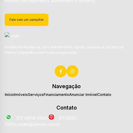
Imóveis com experiência, atendimento e confiança.
Fale com um consultor
Imobiliária moderna, com atendimento rápido, humano e focado na
melhor experiência em cada negociação.
Navegação
Início
Imóveis
Serviços
Financiamento
Anunciar Imóvel
Contato
Contato
(51) 99114-2044
(51)3432-
1000
contato@dimobi.com.br