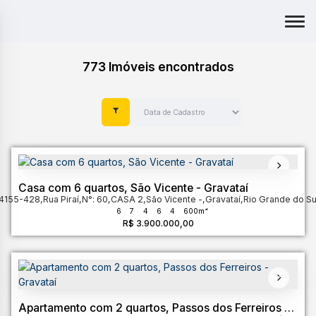
773 Imóveis encontrados
Casa com 6 quartos, São Vicente - Gravataí
94155-428
,
Rua Piraí
,
N°:
60
,
CASA 2
,
São Vicente
,
Gravataí
,
Rio Grande do Su
6
7
4
6
4
600m²
R$
3.900.000,00
Apartamento com 2 quartos, Passos dos Ferreiros -