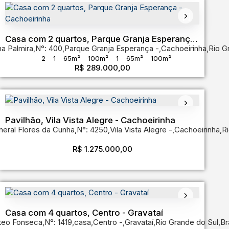
do Sul
,
Brasil
Casa com 2 quartos, Parque Granja Esperança
a Palmira
,
N°:
400
,
Parque Granja Esperança
,
Cachoeirinha
,
Rio G
- Cachoeirinha
2
1
65m²
100m²
1
65m²
100m²
R$
289.000,00
Pavilhão, Vila Vista Alegre - Cachoeirinha
eral Flores da Cunha
,
N°:
4250
,
Vila Vista Alegre
,
Cachoeirinha
,
Ri
rande do Sul
,
Brasil
R$
1.275.000,00
Casa com 4 quartos, Centro - Gravataí
teo Fonseca
nde do Sul
,
Brasil
,
N°:
1419
,
casa
,
Centro
,
Gravataí
,
Rio Grande do Sul
,
Br