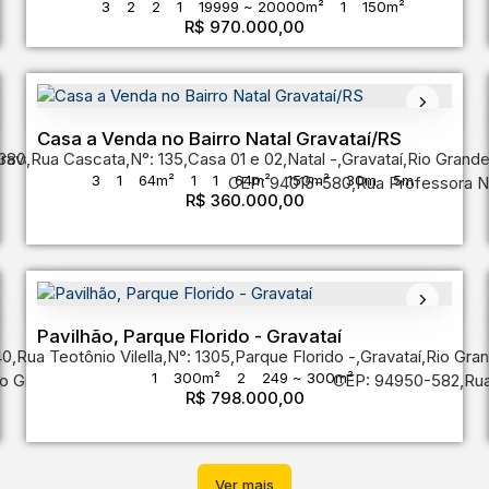
3
2
2
1
19999 ~ 20000m²
1
150m²
R$
970.000,00
Casa a Venda no Bairro Natal Gravataí/RS
380
ravataí
,
Rua Cascata
,
Rio Grande do Sul
,
N°:
135
,
Casa 01 e 02
,
Brasil
,
Natal
,
Gravataí
,
Rio Grande
3
1
64m²
1
1
64m²
150m²
30m
5m
CEP: 94015-580
,
Rua Professora N
R$
360.000,00
Pavilhão, Parque Florido - Gravataí
40
,
Rua Teotônio Vilella
,
N°:
1305
,
Parque Florido
,
Gravataí
,
Rio Gran
1
300m²
2
249 ~ 300m²
o Grande do Sul
,
Brasil
CEP: 94950-582
,
Ru
R$
798.000,00