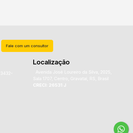
Fale com um consultor
Localização
Avenida José Loureiro da Silva
,
2025
,
)3432-
Sala 1707
,
Centro
,
Gravataí
,
RS
,
Brasil
CRECI: 26531 J