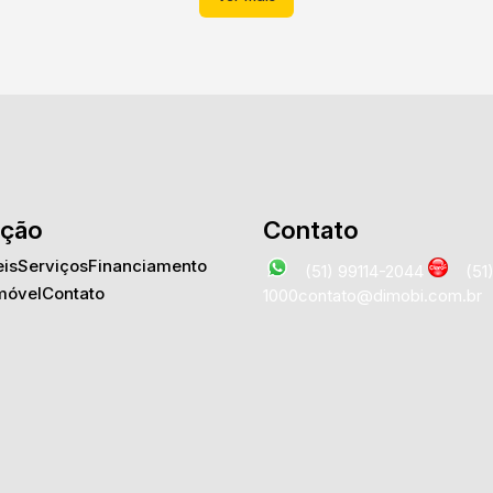
ção
Contato
is
Serviços
Financiamento
(51) 99114-2044
(51
móvel
Contato
1000
contato@dimobi.com.br