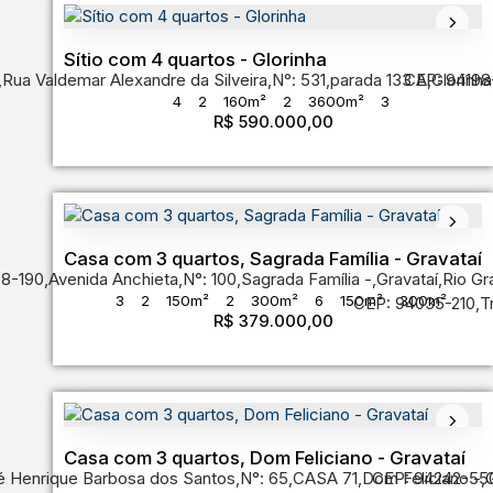
Sítio com 4 quartos - Glorinha
,
Rua Valdemar Alexandre da Silveira
,
N°:
531
,
parada 133 A
CEP: 94198
,
Glorinha
4
2
160m²
2
3600m²
3
R$
590.000,00
Casa com 3 quartos, Sagrada Família - Gravataí
98-190
,
Avenida Anchieta
,
N°:
100
,
Sagrada Família
,
Gravataí
,
Rio Gr
3
2
150m²
2
300m²
6
150m²
300m²
CEP: 94035-210
,
T
R$
379.000,00
Casa com 3 quartos, Dom Feliciano - Gravataí
é Henrique Barbosa dos Santos
,
N°:
65
,
CASA 71
,
Dom Feliciano
CEP: 94242-55
,
G