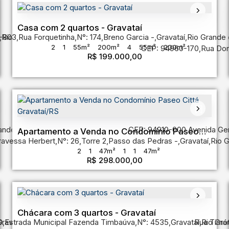
Casa com 2 quartos - Gravataí
-803
,
Rio Grande do Sul
,
Rua Forquetinha
,
Brasil
,
N°:
174
,
Breno Garcia
,
Gravataí
,
Rio Grande 
2
1
55m²
200m²
4
55m²
200m²
CEP: 94960-170
,
Rua Don
R$
199.000,00
ande do Sul
,
Brasil
CEP: 94910-000
,
Avenida Gen
Apartamento a Venda no Condomínio Paseo
ravessa Herbert
,
N°:
26
,
Torre 2
,
Passo das Pedras
,
Gravataí
,
Rio G
Cittá Gravataí/RS
2
1
47m²
1
1
47m²
R$
298.000,00
Chácara com 3 quartos - Gravataí
0
ravataí
,
Estrada Municipal Fazenda Timbaúva
,
Rio Grande do Sul
,
Brasil
,
N°:
4535
,
Gravataí
Rua Timó
,
Rio Gra