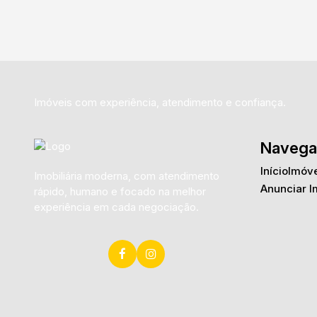
Imóveis com experiência, atendimento e confiança.
Navega
Início
Imóve
Imobiliária moderna, com atendimento
Anunciar I
rápido, humano e focado na melhor
experiência em cada negociação.