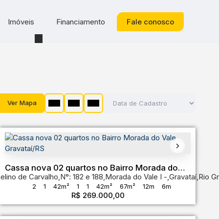
Imóveis
Financiamento
Fale conosco
Ver Mapa
Cassa nova 02 quartos no Bairro Morada do
elino de Carvalho
o Grande do Sul
,
Brasil
,
N°:
182 e 188
,
Morada do Vale I
,
Gravataí
,
Rio G
Vale Gravataí/RS
2
1
42m²
1
1
42m²
67m²
12m
6m
R$
269.000,00