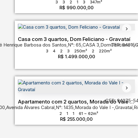
3
3
2
1
3
347m²
R$
990.000,00
Casa com 3 quartos, Dom Feliciano - Gravataí
é Henrique Barbosa dos Santos
,
N°:
65
,
CASA 3
,
Dom Feliciano
CEP: 94015-
,
G
3
4
2
3
250m²
2
220m²
R$
1.499.000,00
CEP: 94075-5
Apartamento com 2 quartos, Morada do Vale I -
00
,
Avenida Álvares Cabral
,
N°:
1435
,
Morada do Vale I
,
Gravataí
,
Ri
Gravataí
2
1
1
61 ~ 62m²
R$
255.000,00