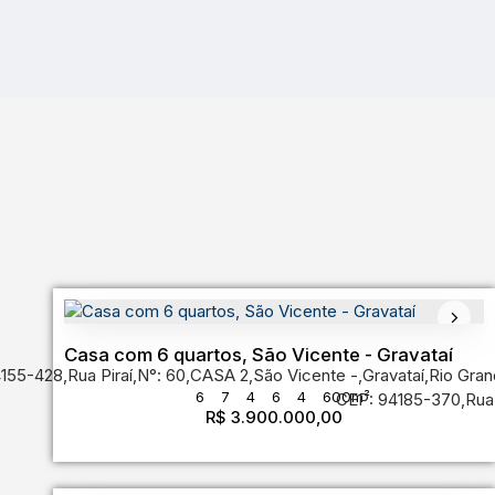
Casa com 6 quartos, São Vicente - Gravataí
4155-428
,
Rua Piraí
,
N°:
60
,
CASA 2
,
São Vicente
,
Gravataí
,
Rio Gran
6
7
4
6
4
600m²
CEP: 94185-370
,
Rua
R$
3.900.000,00