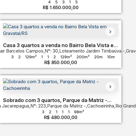
4
5
3
1
5
R$
1.650.000,00
 do Sul
,
Brasil
Casa 3 quartos a venda no Bairro Bela Vista em
air Barcelos Campos
,
N°:
30
,
Loteamento Jardim Timbaúva
,
Grav
Gravataí/RS
3
2
129m²
1
1
2
129m²
200m²
20m
10m
R$
850.000,00
de do Sul
,
Brasil
Sobrado com 3 quartos, Parque da Matriz -
a Jacarepagua
,
N°:
223
,
Parque da Matriz
,
Cachoeirinha
,
Rio Grand
Cachoeirinha
3
2
1
1
1
98m²
R$
480.000,00