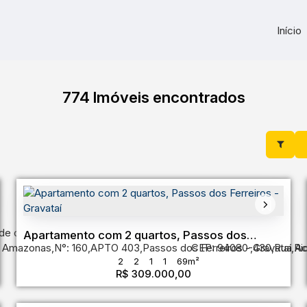
Início
774 Imóveis encontrados
de do Sul
,
Brasil
Apartamento com 2 quartos, Passos dos
 Amazonas
,
N°:
160
,
APTO 403
,
Passos dos Ferreiros
CEP: 94080-430
,
Gravataí
,
Rua Ac
,
Ri
Ferreiros - Gravataí
2
2
1
1
69m²
R$
309.000,00