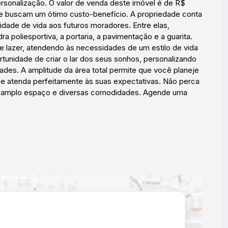
rsonalização. O valor de venda deste imóvel é de R$
e buscam um ótimo custo-benefício. A propriedade conta
ade de vida aos futuros moradores. Entre elas,
a poliesportiva, a portaria, a pavimentação e a guarita.
e lazer, atendendo às necessidades de um estilo de vida
rtunidade de criar o lar dos seus sonhos, personalizando
es. A amplitude da área total permite que você planeje
a e atenda perfeitamente às suas expectativas. Não perca
o, amplo espaço e diversas comodidades. Agende uma
l pode oferecer. Venha conhecer e se apaixonar por este