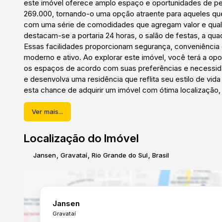
este imóvel oferece amplo espaço e oportunidades de pe
269.000, tornando-o uma opção atraente para aqueles qu
com uma série de comodidades que agregam valor e qualid
destacam-se a portaria 24 horas, o salão de festas, a quadr
Essas facilidades proporcionam segurança, conveniência 
moderno e ativo. Ao explorar este imóvel, você terá a opo
os espaços de acordo com suas preferências e necessidad
e desenvolva uma residência que reflita seu estilo de vid
esta chance de adquirir um imóvel com ótima localizaçã
visita e descubra todas as possibilidades que este imóve
excelente investimento!
Ver mais...
Localização do Imóvel
Jansen
,
Gravataí
,
Rio Grande do Sul
,
Brasil
Jansen
Gravataí