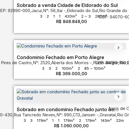
Sobrado a venda Cidade de Eldorado do Sul
EP: 92990-000
,
Jacui
,
N°:
56
,
Itai
,
Eldorado do Sul
,
Rio Grande do 
3
2
1
1
420m²
2 ~ 3
280m²
CEP: 94070-6
R$
848.848,00
Condominio Fechado em Porto Alegre
 Pires de Castro
,
N°:
2520
,
Aberta dos Morros
,
Porto Alegre
CEP: 94180-190
,
Rio 
,
3
3
2
100m²
2
85 ~ 100m²
R$
369.000,00
Assis de 
Sobrado em condomínio Fechado junto ao
30-430
,
Rua Tancredo Neves
,
N°:
990
,
C13
,
Jansen
,
Gravataí
,
Rio G
centro de Gravataí
3
3
179m²
1
1
179m²
2
179m²
143m²
22m
R$
1.060.000,00
6m
6m