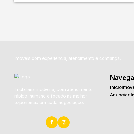
Imóveis com experiência, atendimento e confiança.
Navega
Início
Imóve
Imobiliária moderna, com atendimento
Anunciar I
rápido, humano e focado na melhor
experiência em cada negociação.