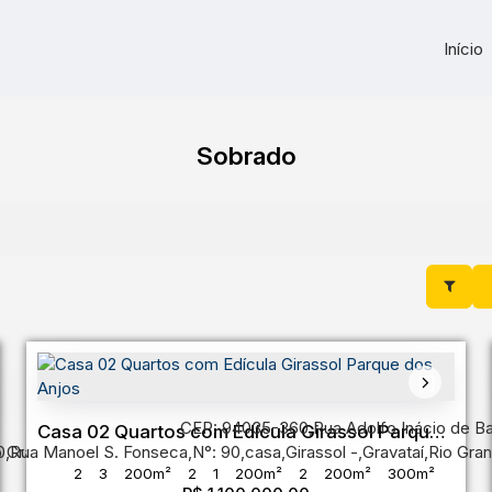
Início
Sobrado
CEP: 94035-360
,
Rua Adolfo Inácio de B
Casa 02 Quartos com Edícula Girassol Parque
0
o Grande do Sul
,
Rua Manoel S. Fonseca
,
Brasil
,
N°:
90
,
casa
,
Girassol
,
Gravataí
,
Rio Gran
dos Anjos
2
3
200m²
2
1
200m²
2
200m²
300m²