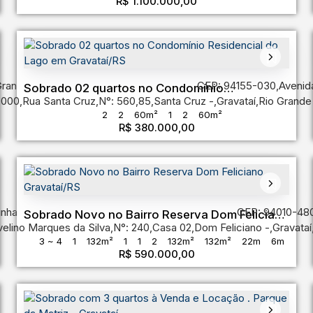
R$
1.100.000,00
25m
12m
Grande do Sul
,
Brasil
CEP: 94155-030
,
Avenid
Sobrado 02 quartos no Condomínio
-000
,
Rua Santa Cruz
,
N°:
560
,
85
,
Santa Cruz
,
Gravataí
,
Rio Grande
Residencial do Lago em Gravataí/RS
2
2
60m²
1
2
60m²
R$
380.000,00
inha
,
Rio Grande do Sul
,
Brasil
CEP: 94010-48
Sobrado Novo no Bairro Reserva Dom Feliciano
elino Marques da Silva
,
N°:
240
,
Casa 02
,
Dom Feliciano
,
Gravataí
Gravataí/RS
3 ~ 4
1
132m²
1
1
2
132m²
132m²
22m
6m
R$
590.000,00
6m