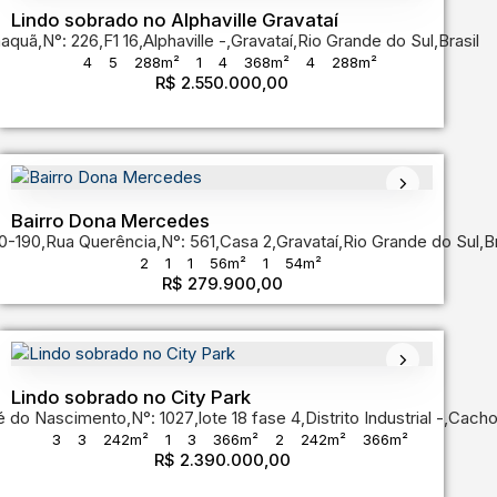
Lindo sobrado no Alphaville Gravataí
aquã
,
N°:
226
,
F1 16
,
Alphaville
,
Gravataí
,
Rio Grande do Sul
,
Brasil
4
5
288m²
1
4
368m²
4
288m²
de do Sul
,
Brasil
R$
2.550.000,00
Bairro Dona Mercedes
0-190
ande do Sul
,
Rua Querência
,
Brasil
,
N°:
561
,
Casa 2
,
Gravataí
,
Rio Grande do Sul
,
Br
2
1
1
56m²
1
54m²
R$
279.900,00
Lindo sobrado no City Park
é do Nascimento
o Sul
,
Brasil
,
N°:
1027
,
lote 18 fase 4
,
Distrito Industrial
,
Cacho
3
3
242m²
1
3
366m²
2
242m²
366m²
R$
2.390.000,00