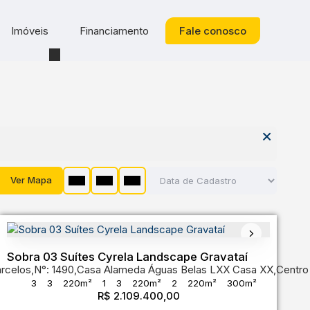
Imóveis
Financiamento
Fale conosco
Ver Mapa
Sobra 03 Suítes Cyrela Landscape Gravataí
arcelos
,
N°:
1490
,
Casa Alameda Águas Belas LXX Casa XX
,
Centro
3
3
220m²
1
3
220m²
2
220m²
300m²
de do Sul
,
Brasil
R$
2.109.400,00
25m
12m