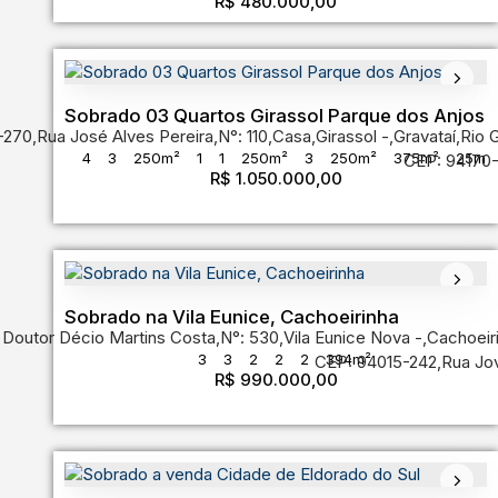
R$
480.000,00
Sobrado 03 Quartos Girassol Parque dos Anjos
-270
,
Rua José Alves Pereira
,
N°:
110
,
Casa
,
Girassol
,
Gravataí
,
Rio 
4
3
250m²
1
1
250m²
3
250m²
375m²
25m
CEP: 94170
R$
1.050.000,00
12m
Sobrado na Vila Eunice, Cachoeirinha
 Doutor Décio Martins Costa
,
N°:
530
,
Vila Eunice Nova
,
Cachoeir
3
3
2
2
2
394m²
CEP: 94015-242
,
Rua Jov
R$
990.000,00