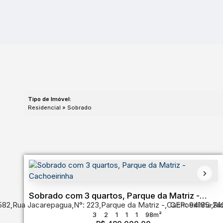
Tipo de Imóvel:
Residencial » Sobrado
Sobrado com 3 quartos, Parque da Matriz -
582
,
Rua Jacarepagua
,
N°:
223
,
Parque da Matriz
,
Cachoeirinha
CEP: 94185-24
,
Ri
Cachoeirinha
3
2
1
1
1
98m²