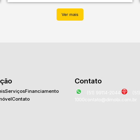
ção
Contato
is
Serviços
Financiamento
(51) 99114-2044
(51
móvel
Contato
1000
contato@dimobi.com.br