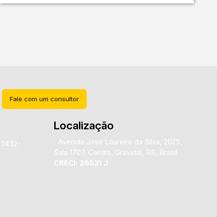
Fale com um consultor
Localização
Avenida José Loureiro da Silva
,
2025
,
)3432-
Sala 1707
,
Centro
,
Gravataí
,
RS
,
Brasil
CRECI: 26531 J