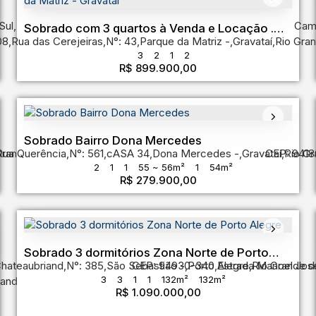
Sul
,
Brasil
Cam
Sobrado com 3 quartos à Venda e Locação .
08
,
Rua das Cerejeiras
,
N°:
43
,
Parque da Matriz
,
Gravataí
,
Rio Gran
Parque da Matriz - Gravataí
3
2
1
2
R$
899.900,00
Sobrado Bairro Dona Mercedes
Grande do Sul
Rua Querência
,
N°:
561
,
cASA 34
,
Dona Mercedes
,
Gravataí
CEP: 9418
,
Rio Gr
2
1
1
55 ~ 56m²
1
54m²
R$
279.900,00
Sobrado 3 dormitórios Zona Norte de Porto
Chateaubriand
,
N°:
385
,
São Sebastião
CEP: 94930-340
,
Porto Alegre
,
Estrada Manoel Jos
,
Rio Grande d
Alegre
3
3
1
1
132m²
132m²
rande do Sul
,
Brasil
R$
1.090.000,00