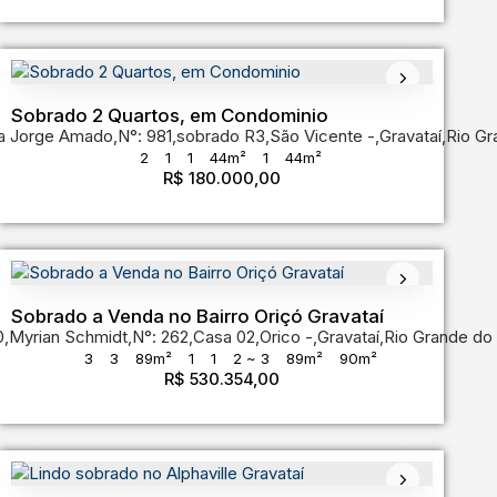
Sobrado 2 Quartos, em Condominio
a Jorge Amado
,
N°:
981
,
sobrado R3
,
São Vicente
,
Gravataí
,
Rio Gr
2
1
1
44m²
1
44m²
 do Sul
,
Brasil
R$
180.000,00
Sobrado a Venda no Bairro Oriçó Gravataí
0
,
Myrian Schmidt
,
N°:
262
,
Casa 02
,
Orico
,
Gravataí
,
Rio Grande do 
3
3
89m²
1
1
2 ~ 3
89m²
90m²
,
Rio Grande do Sul
,
Brasil
R$
530.354,00