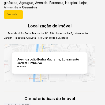
ginástica, Açougue, Avenida, Farmácia, Hospital, Lojas,
Mercado e Shopping.
Ver mais...
A previsão de entrega é para maio de 2026. Esta loja em
construção oferece um espaço com potencial para seu
Localização do Imóvel
negócio ou investimento.
Avenida João Borba Maurente
,
N°:
494
,
Lojas de 1 a 6
,
Loteamento
Jardim Timbaúva
,
Gravataí
,
Rio Grande do Sul
,
Brasil
Avenida João Borba Maurente
Loteamento
Jardim Timbaúva
Gravataí
Características do Imóvel