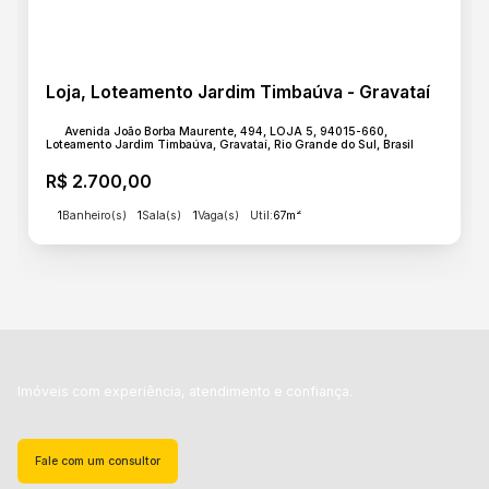
Loja, Loteamento Jardim Timbaúva - Gravataí
Avenida João Borba Maurente, 494, LOJA 5, 94015-660,
Loteamento Jardim Timbaúva, Gravataí, Rio Grande do Sul, Brasil
R$
2.700,00
1
Banheiro(s)
1
Sala(s)
1
Vaga(s)
Útil:
67m²
Imóveis com experiência, atendimento e confiança.
Fale com um consultor