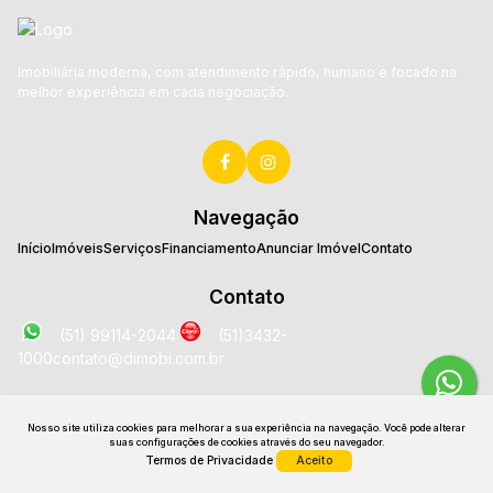
Imobiliária moderna, com atendimento rápido, humano e focado na
melhor experiência em cada negociação.
Navegação
Início
Imóveis
Serviços
Financiamento
Anunciar Imóvel
Contato
Contato
(51) 99114-2044
(51)3432-
1000
contato@dimobi.com.br
Localização
Nosso site utiliza cookies para melhorar a sua experiência na navegação.
Você pode alterar
Avenida José Loureiro da Silva
,
2025
,
Sala 1707
,
Centro
,
suas configurações de cookies através do seu navegador.
Gravataí
,
RS
,
Brasil
Termos de Privacidade
Aceito
CRECI: 26531 J