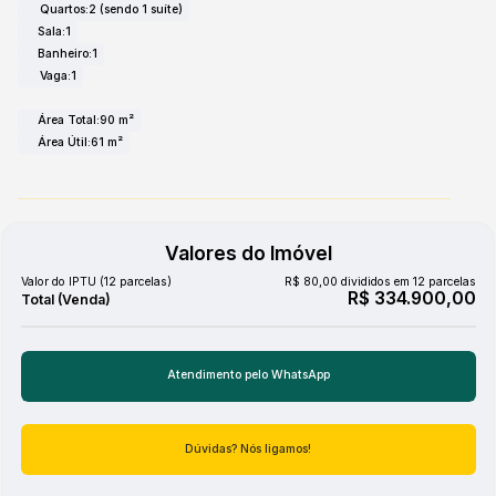
Quartos:
2 (sendo 1 suíte)
Sala:
1
Banheiro:
1
Vaga:
1
Área Total:
90 m²
Área Útil:
61 m²
Valores do Imóvel
Valor do IPTU (12 parcelas)
R$
80,00 divididos em 12 parcelas
R$
334.900,00
Atendimento pelo
WhatsApp
Dúvidas? Nós ligamos!