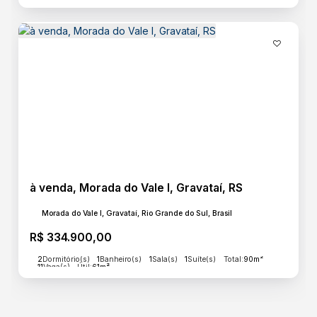
à venda, Morada do Vale I, Gravataí, RS
Morada do Vale I, Gravataí, Rio Grande do Sul, Brasil
R$
334.900,00
2
Dormitório(s)
1
Banheiro(s)
1
Sala(s)
1
Suíte(s)
Total:
90m²
11
Vaga(s)
Útil:
61m²