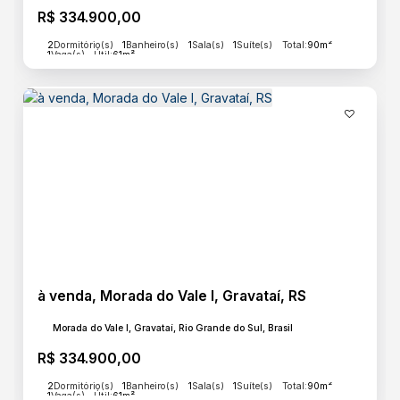
R$
334.900,00
2
Dormitório(s)
1
Banheiro(s)
1
Sala(s)
1
Suíte(s)
Total:
90m²
1
Vaga(s)
Útil:
61m²
à venda, Morada do Vale I, Gravataí, RS
Morada do Vale I, Gravataí, Rio Grande do Sul, Brasil
R$
334.900,00
2
Dormitório(s)
1
Banheiro(s)
1
Sala(s)
1
Suíte(s)
Total:
90m²
1
Vaga(s)
Útil:
61m²