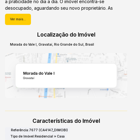
a praticidade no dia a dia. O imóvel encontra-se
desocupado, aguardando seu novo proprietário. As
comodidades do imóvel incluem ainda uma agradável sala
Ver mais...
de estar, perfeita para relaxar após um longo dia. O
acesso privilegiado à infraestrutura da região, com
Localização do Imóvel
escolas, comércios e serviços próximos, torna essa casa
em Morada do Vale I uma excelente opção. Não perca a
Morada do Vale I
,
Gravataí
,
Rio Grande do Sul
,
Brasil
chance de conhecer pessoalmente essa propriedade que
pode ser sua por apenas R$ 334.000. Agende uma visita e
descubra o lar dos seus sonhos!
Morada do Vale I
Gravataí
Características do Imóvel
Referência:
7677
(CA4147_DIMOBI)
Tipo de Imóvel:
Residencial
»
Casa