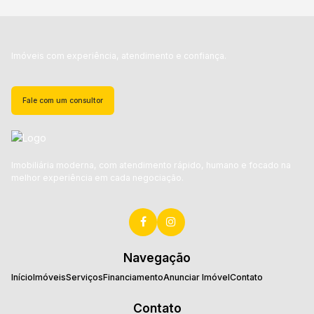
Imóveis com experiência, atendimento e confiança.
Fale com um consultor
Imobiliária moderna, com atendimento rápido, humano e focado na
melhor experiência em cada negociação.
Navegação
Início
Imóveis
Serviços
Financiamento
Anunciar Imóvel
Contato
Contato