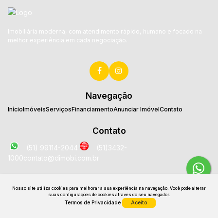
Imobiliária moderna, com atendimento rápido, humano e focado na
melhor experiência em cada negociação.
Navegação
Início
Imóveis
Serviços
Financiamento
Anunciar Imóvel
Contato
Contato
(51) 99114-2044
(51)3432-
1000
contato@dimobi.com.br
Localização
Nosso site utiliza cookies para melhorar a sua experiência na navegação.
Você pode alterar
Avenida José Loureiro da Silva
,
2025
,
Sala 1707
,
Centro
,
suas configurações de cookies através do seu navegador.
Gravataí
,
RS
,
Brasil
Termos de Privacidade
Aceito
CRECI: 26531 J