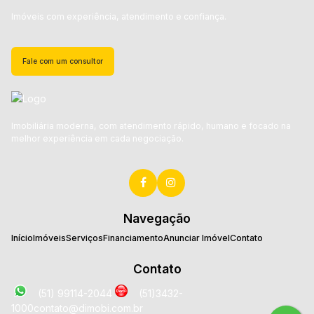
Imóveis com experiência, atendimento e confiança.
Fale com um consultor
Imobiliária moderna, com atendimento rápido, humano e focado na
melhor experiência em cada negociação.
Navegação
Início
Imóveis
Serviços
Financiamento
Anunciar Imóvel
Contato
Contato
(51) 99114-2044
(51)3432-
1000
contato@dimobi.com.br