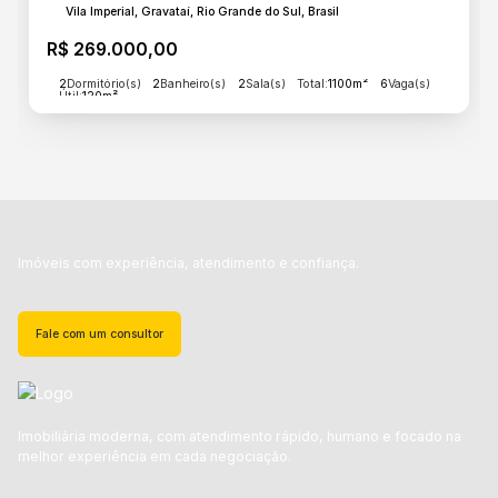
Vila Imperial, Gravataí, Rio Grande do Sul, Brasil
R$
269.000,00
2
Dormitório(s)
2
Banheiro(s)
2
Sala(s)
Total:
1100m²
6
Vaga(s)
Útil:
120m²
Imóveis com experiência, atendimento e confiança.
Fale com um consultor
Imobiliária moderna, com atendimento rápido, humano e focado na
melhor experiência em cada negociação.