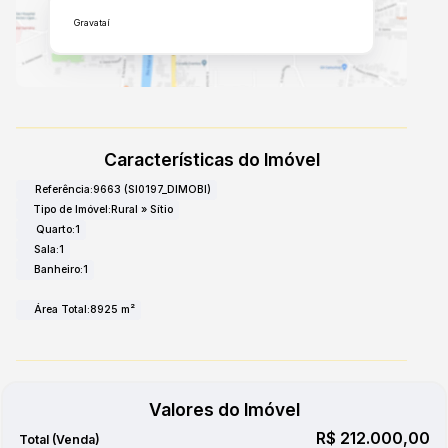
Gravataí
Características do Imóvel
Referência:
9663
(SI0197_DIMOBI)
Tipo de Imóvel:
Rural
»
Sítio
Quarto:
1
Sala:
1
Banheiro:
1
Área Total:
8925 m²
Valores do Imóvel
R$
212.000,00