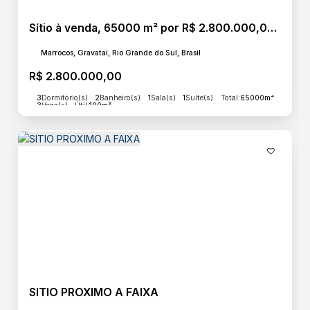
Sítio à venda, 65000 m² por R$ 2.800.000,00 - Passo das Pedras - Gravataí/RS
Marrocos, Gravataí, Rio Grande do Sul, Brasil
R$
2.800.000,00
3
Dormitório(s)
2
Banheiro(s)
1
Sala(s)
1
Suíte(s)
Total:
65000m²
3
Vaga(s)
Útil:
100m²
SITIO PROXIMO A FAIXA