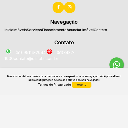
Navegação
Início
Imóveis
Serviços
Financiamento
Anunciar Imóvel
Contato
Contato
(51) 99114-2044
(51)3432-
1000
contato@dimobi.com.br
Localização
Nosso site utiliza cookies para melhorar a sua experiência na navegação.
Você pode alterar
Avenida José Loureiro da Silva
,
2025
,
Sala 1707
,
Centro
,
suas configurações de cookies através do seu navegador.
Gravataí
,
RS
,
Brasil
Termos de Privacidade
Aceito
CRECI: 26531 J