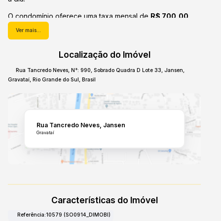
O condomínio oferece uma taxa mensal de
R$ 700,00
,
contribuindo para a manutenção e segurança do local.
Ver mais...
Localizado no bairro Jansen, em Gravataí, RS, o imóvel
Localização do Imóvel
apresenta flexibilidade para
aluguel
por R$ 6.000,00
mensais ou
venda
por R$ 760.000,00, com possibilidade
Rua Tancredo Neves
,
N°:
990
,
Sobrado Quadra D Lote 33
,
Jansen
,
de
financiamento
.
Gravataí
,
Rio Grande do Sul
,
Brasil
Explore esta oportunidade em Gravataí. Entre em contato
para saber mais.
Rua Tancredo Neves
Jansen
Gravataí
Características do Imóvel
Referência:
10579
(SO0914_DIMOBI)