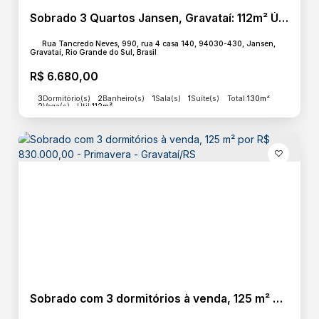
Sobrado 3 Quartos Jansen, Gravataí: 112m² Úteis e 2 Vagas
Rua Tancredo Neves, 990, rua 4 casa 140, 94030-430, Jansen,
Gravataí, Rio Grande do Sul, Brasil
R$
6.680,00
3
Dormitório(s)
2
Banheiro(s)
1
Sala(s)
1
Suíte(s)
Total:
130m²
2
Vaga(s)
Útil:
112m²
Sobrado com 3 dormitórios à venda, 125 m² por R$ 830.000,00 - Primavera - Gravataí/RS