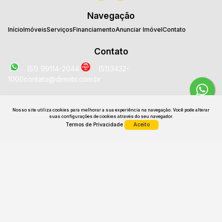
Navegação
Início
Imóveis
Serviços
Financiamento
Anunciar Imóvel
Contato
Contato
(51) 99114-2044
(51)3432-
1000
contato@dimobi.com.br
Localização
Nosso site utiliza cookies para melhorar a sua experiência na navegação.
Você pode alterar
Avenida José Loureiro da Silva
,
2025
,
Sala 1707
,
Centro
,
suas configurações de cookies através do seu navegador.
Gravataí
,
RS
,
Brasil
Termos de Privacidade
Aceito
CRECI: 26531 J