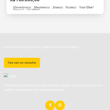
2
Dormitório(s)
2
Banheiro(s)
2
Sala(s)
1
Suíte(s)
Total:
135m²
2
Vaga(s)
Útil:
100m²
Imóveis com experiência, atendimento e confiança.
Fale com um consultor
Imobiliária moderna, com atendimento rápido, humano e focado na
melhor experiência em cada negociação.