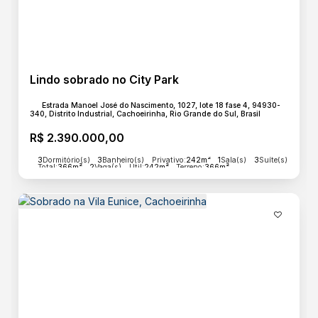
Edícula
Gás Natural
Lavanderia
Área de Serviço
Lindo sobrado no City Park
Básico
Estrada Manoel José do Nascimento, 1027, lote 18 fase 4, 94930-
Energia
340, Distrito Industrial, Cachoeirinha, Rio Grande do Sul, Brasil
Esgoto
Pavimentação
R$
2.390.000,00
Água
3
Dormitório(s)
3
Banheiro(s)
Privativo:
242m²
1
Sala(s)
3
Suíte(s)
Total:
366m²
2
Vaga(s)
Útil:
242m²
Terreno:
366m²