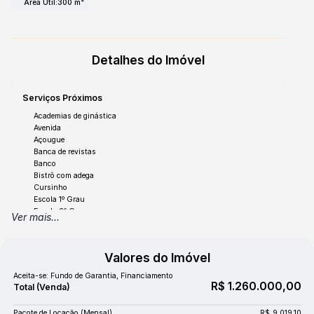
Área Útil:
300 m²
Detalhes do Imóvel
Serviços Próximos
Academias de ginástica
Avenida
Açougue
Banca de revistas
Banco
Bistrô com adega
Cursinho
Escola 1º Grau
Escola 2º Grau
Ver mais...
Faculdade
Farmácia
Feiras
Valores do Imóvel
Hospital
Igreja Católica
Aceita-se: Fundo de Garantia, Financiamento
Igreja Evangélica
R$
1.260.000,00
Locadora
Lojas
Pacote de Locação (Mensal)
R$
9.019,10