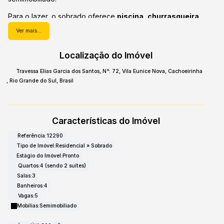
Para o lazer, o sobrado oferece
piscina
,
churrasqueira
e
salão de festas
.
Ver mais...
Localizado em Vila Eunice Nova, Cachoeirinha, o imóvel
Localização do Imóvel
está próximo a uma ampla gama de serviços: academias,
açougue, bancos, escolas, faculdades, farmácias,
Travessa Elias Garcia dos Santos
,
N°:
72
,
Vila Eunice Nova
,
Cachoeirinha
mercados, padarias, restaurantes, shopping e praças.
,
Rio Grande do Sul
,
Brasil
Este sobrado está disponível para venda por R$
1.260.000,00, com possibilidade de FGTS e financiamento.
Para locação, o valor é de R$ 9.000,00 mensais, com
Características do Imóvel
IPTU de R$ 191,00 (10 parcelas), aceitando seguro fiança
ou fiador.
Referência:
12290
Tipo de Imóvel:
Residencial
»
Sobrado
Estágio do Imóvel:
Pronto
Quartos:
4 (sendo 2 suítes)
Salas:
3
Banheiros:
4
Vagas:
5
Mobílias:
Semimobiliado