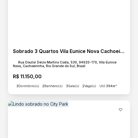
Acabamento
Assoalho
Piso Frio
Sobrado 3 Quartos Vila Eunice Nova Cachoeirinha com Piscina e Salão de Festas
Lazer
Churrasqueira
Rua Doutor Décio Martins Costa, 530, 94920-170, Vila Eunice
Nova, Cachoeirinha, Rio Grande do Sul, Brasil
Piscina
Salão de Festas
R$
11.150,00
3
Dormitório(s)
2
Banheiro(s)
3
Sala(s)
2
Vaga(s)
Útil:
394m²
Estrutura
Copa
Cozinha
Cozinha Americana
Cozinha Independente
Cozinha Planejada
Despensa
Dormitório Empregada