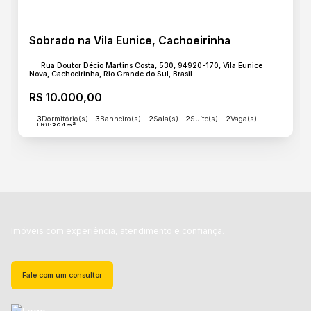
Sobrado na Vila Eunice, Cachoeirinha
Rua Doutor Décio Martins Costa, 530, 94920-170, Vila Eunice
Nova, Cachoeirinha, Rio Grande do Sul, Brasil
R$
10.000,00
3
Dormitório(s)
3
Banheiro(s)
2
Sala(s)
2
Suíte(s)
2
Vaga(s)
Útil:
394m²
Imóveis com experiência, atendimento e confiança.
Fale com um consultor