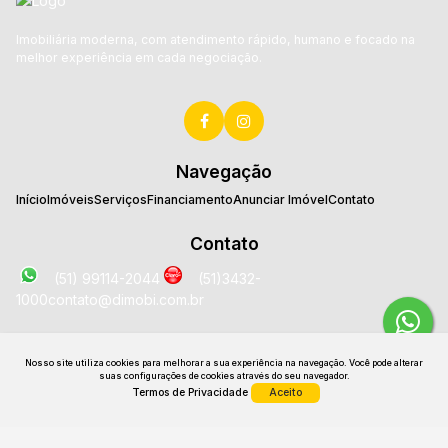
Imobiliária moderna, com atendimento rápido, humano e focado na
melhor experiência em cada negociação.
Navegação
Início
Imóveis
Serviços
Financiamento
Anunciar Imóvel
Contato
Contato
(51) 99114-2044
(51)3432-
1000
contato@dimobi.com.br
Localização
Nosso site utiliza cookies para melhorar a sua experiência na navegação.
Você pode alterar
Avenida José Loureiro da Silva
,
2025
,
Sala 1707
,
Centro
,
suas configurações de cookies através do seu navegador.
Gravataí
,
RS
,
Brasil
Termos de Privacidade
Aceito
CRECI: 26531 J