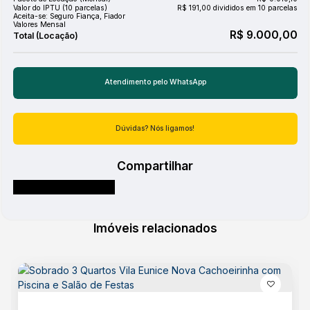
Mercado
Valor do IPTU (10 parcelas)
R$
191,00 divididos em 10 parcelas
Aceita-se: Seguro Fiança, Fiador
Panificadora
Valores Mensal
Pizzaria
R$
9.000,00
Posto de Gasolina
Praça/Parque
Restaurante
Sacolão
Shopping
Sorveteria
Atendimento pelo
WhatsApp
Dúvidas? Nós ligamos!
Destaques
Compartilhar
Alarme
Alto Padrão
Aquecimento Central
Ar Condicionado
Bicicletário
Imóveis relacionados
Circuito de TV
Decorado
Escritório
Lareira
Portão Eletrônico
Quintal
TV a Cabo