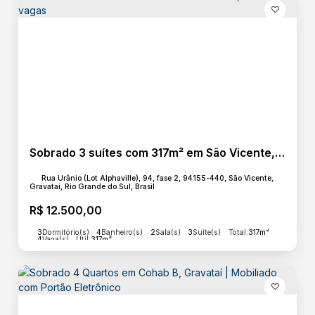
Sobrado 3 suítes com 317m² em São Vicente, Gravataí - 4 vagas
Rua Urânio (Lot Alphaville), 94, fase 2, 94155-440, São Vicente,
Gravataí, Rio Grande do Sul, Brasil
R$
12.500,00
3
Dormitório(s)
4
Banheiro(s)
2
Sala(s)
3
Suíte(s)
Total:
317m²
4
Vaga(s)
Útil:
317m²