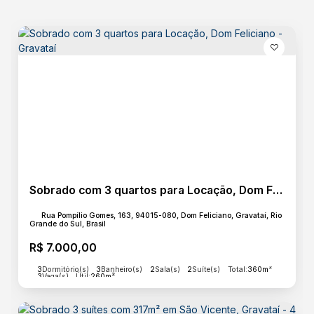
Estrutura
Dormitórios com sacada
Hall de Entrada
Sala de Estar
Área de Serviço
Básico
Energia
Esgoto
Água
Sobrado com 3 quartos para Locação, Dom Feliciano - Gravataí
Rua Pompílio Gomes, 163, 94015-080, Dom Feliciano, Gravataí, Rio
Grande do Sul, Brasil
Destaques
R$
7.000,00
Lareira
3
Dormitório(s)
3
Banheiro(s)
2
Sala(s)
2
Suíte(s)
Total:
360m²
3
Vaga(s)
Útil:
260m²