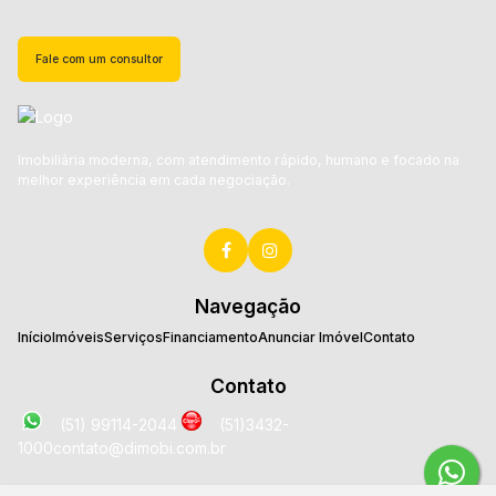
Fale com um consultor
Imobiliária moderna, com atendimento rápido, humano e focado na
melhor experiência em cada negociação.
Navegação
Início
Imóveis
Serviços
Financiamento
Anunciar Imóvel
Contato
Contato
(51) 99114-2044
(51)3432-
1000
contato@dimobi.com.br
Localização