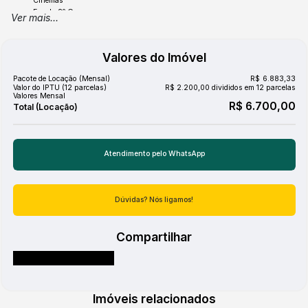
Cinemas
Escola 2º Grau
Ver mais...
Escolas Municipais e Estaduais
Faculdade
Farmácia
Valores do Imóvel
FreeWay
Hospital
Pacote de Locação (Mensal)
R$
6.883,33
Igreja Evangélica
Valor do IPTU (12 parcelas)
R$
2.200,00 divididos em 12 parcelas
Lojas
Valores Mensal
R$
6.700,00
Mc Donalds
Mercado
Pizzaria
Ponto de circular
Posto de Gasolina
Postos de Saude
Atendimento pelo
WhatsApp
Praça/Parque
Restaurante
Salões de Beleza e Barbearia
Dúvidas? Nós ligamos!
Shopping
Sorveteria
Compartilhar
Acabamento
Ceramica
Imóveis relacionados