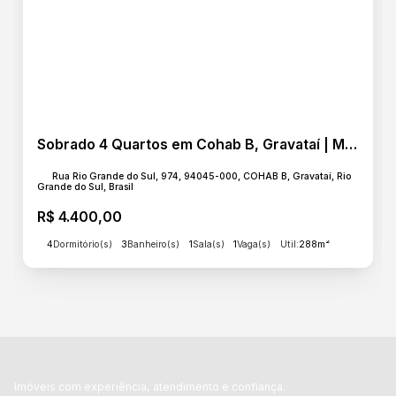
Sobrado 4 Quartos em Cohab B, Gravataí | Mobiliado com Portão Eletrônico
Rua Rio Grande do Sul, 974, 94045-000, COHAB B, Gravataí, Rio
Grande do Sul, Brasil
R$
4.400,00
4
Dormitório(s)
3
Banheiro(s)
1
Sala(s)
1
Vaga(s)
Útil:
288m²
Imóveis com experiência, atendimento e confiança.