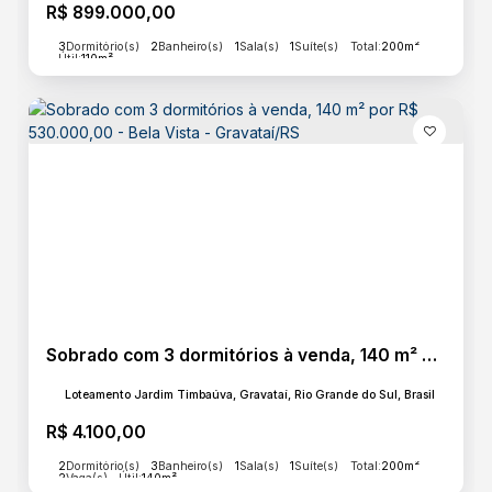
R$
899.000,00
3
Dormitório(s)
2
Banheiro(s)
1
Sala(s)
1
Suíte(s)
Total:
200m²
Útil:
110m²
Sobrado com 3 dormitórios à venda, 140 m² por R$ 530.000,00 - Bela Vista - Gravataí/RS
Loteamento Jardim Timbaúva, Gravataí, Rio Grande do Sul, Brasil
R$
4.100,00
2
Dormitório(s)
3
Banheiro(s)
1
Sala(s)
1
Suíte(s)
Total:
200m²
2
Vaga(s)
Útil:
140m²