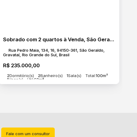
Sobrado com 2 quartos à Venda, São Geraldo - Gravataí
Rua Pedro Maia, 134, 16, 94150-361, São Geraldo,
Gravataí, Rio Grande do Sul, Brasil
R$
235.000,00
2
Dormitório(s)
2
Banheiro(s)
1
Sala(s)
Total:
100m²
1
Vaga(s)
Útil:
62m²
Fale com um consultor