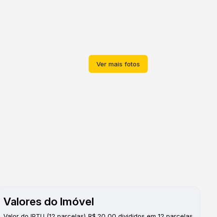
Valores do Imóvel
Valor do IPTU (12 parcelas)
R$
20,00 divididos em 12 parcelas