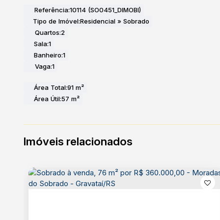
Referência:
10114
(SO0451_DIMOBI)
Tipo de Imóvel:
Residencial
»
Sobrado
Quartos:
2
Sala:
1
Banheiro:
1
Vaga:
1
Área Total:
91 m²
Área Útil:
57 m²
Imóveis relacionados