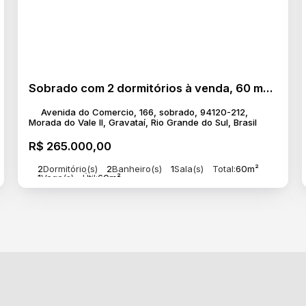
Sobrado com 2 dormitórios à venda, 60 m² por R$ 265.000,00 - Morada do Vale II - Gravataí/RS
Avenida do Comercio, 166, sobrado, 94120-212,
Morada do Vale II, Gravataí, Rio Grande do Sul, Brasil
R$
265.000,00
2
Dormitório(s)
2
Banheiro(s)
1
Sala(s)
Total:
60m²
1
Vaga(s)
Útil:
60m²