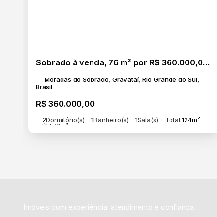
Sobrado à venda, 76 m² por R$ 360.000,00 - Moradas do Sobrado - Gravataí/RS
Moradas do Sobrado, Gravataí, Rio Grande do Sul,
Brasil
R$
360.000,00
2
Dormitório(s)
1
Banheiro(s)
1
Sala(s)
Total:
124m²
Útil:
76m²
Imóveis com experiência, atendimento e confiança.