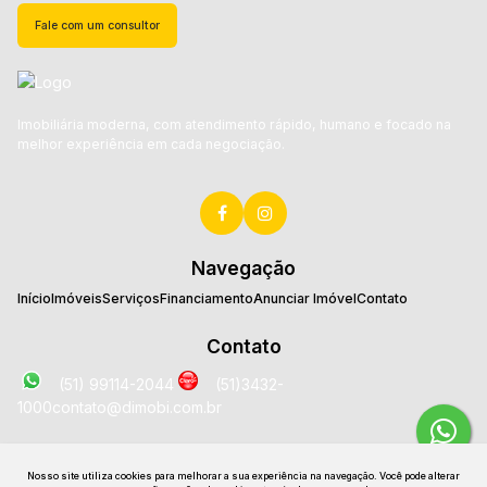
Fale com um consultor
Imobiliária moderna, com atendimento rápido, humano e focado na
melhor experiência em cada negociação.
Navegação
Início
Imóveis
Serviços
Financiamento
Anunciar Imóvel
Contato
Contato
(51) 99114-2044
(51)3432-
1000
contato@dimobi.com.br
Localização
Nosso site utiliza cookies para melhorar a sua experiência na navegação.
Você pode alterar
Avenida José Loureiro da Silva
,
2025
,
Sala 1707
,
Centro
,