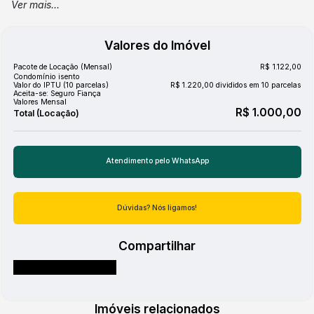
Ver mais...
Igreja Evangélica
Lojas
Mercado
Valores do Imóvel
Pizzaria
Ponto de circular
Pacote de Locação (Mensal)
R$
1.122,00
Posto de Gasolina
Condomínio isento
Postos de Saude
Valor do IPTU (10 parcelas)
R$
1.220,00 divididos em 10 parcelas
Aceita-se: Seguro Fiança
Praça/Parque
Valores Mensal
Restaurante
R$
1.000,00
Salões de Beleza e Barbearia
Shopping
Sorveteria
Atendimento pelo
WhatsApp
Acabamento
Dúvidas? Nós ligamos!
Ceramica
Compartilhar
Básico
Energia
Esgoto
Imóveis relacionados
Água