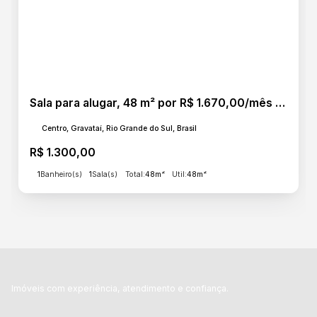
Sala para alugar, 48 m² por R$ 1.670,00/mês - Centro - Gravataí/RS
Centro, Gravataí, Rio Grande do Sul, Brasil
R$
1.300,00
1
Banheiro(s)
1
Sala(s)
Total:
48m²
Útil:
48m²
Imóveis com experiência, atendimento e confiança.