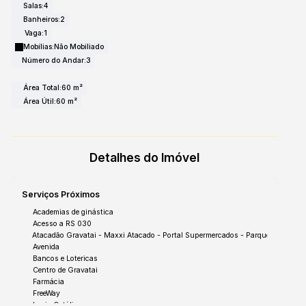
Salas:
4
Banheiros:
2
Vaga:
1
Mobílias:
Não Mobiliado
Número do Andar:
3
Área Total:
60 m²
Área Útil:
60 m²
Detalhes do Imóvel
Serviços Próximos
Academias de ginástica
Acesso a RS 030
Atacadão Gravatai - Maxxi Atacado - Portal Supermercados - Parque Olinda
Avenida
Bancos e Lotericas
Centro de Gravatai
Farmácia
FreeWay
Igreja Católica