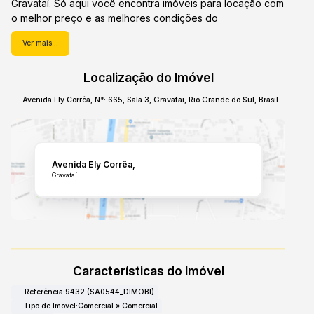
Gravataí. Só aqui você encontra imóveis para locação com
o melhor preço e as melhores condições do
mercado.Venha conferir.
Ver mais...
Localização do Imóvel
Avenida Ely Corrêa
,
N°:
665
,
Sala 3
,
Gravataí
,
Rio Grande do Sul
,
Brasil
Avenida Ely Corrêa
Gravataí
Características do Imóvel
Referência:
9432
(SA0544_DIMOBI)
Tipo de Imóvel:
Comercial
»
Comercial