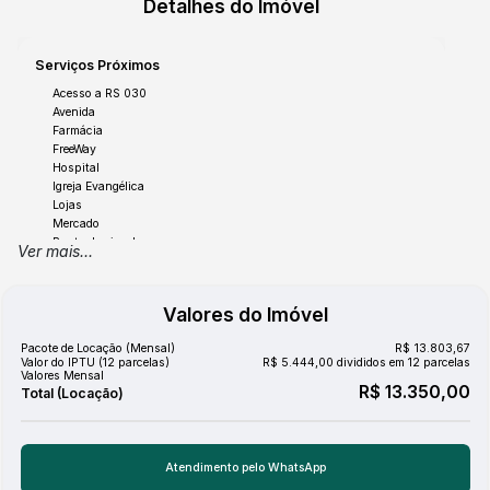
Detalhes do Imóvel
instalada, este pavilhão representa a escolha inteligente
para o seu próximo empreendimento. Aproveite a chance
de estabelecer sua marca em um endereço de prestígio e
Serviços Próximos
com grande potencial de desenvolvimento.
Acesso a RS 030
Não perca tempo! Agende sua visita e venha conhecer de
Avenida
Farmácia
perto este espaço que tem tudo para ser o novo lar do
FreeWay
seu negócio. Estamos à disposição para tirar suas dúvidas
Hospital
e ajudá-lo a fazer o melhor investimento.
Igreja Evangélica
Lojas
Mercado
Ponto de circular
Ver mais...
Posto de Gasolina
Postos de Saude
Praça/Parque
Valores do Imóvel
Salões de Beleza e Barbearia
Pacote de Locação (Mensal)
R$
13.803,67
Valor do IPTU (12 parcelas)
R$
5.444,00 divididos em 12 parcelas
Valores Mensal
R$
13.350,00
Estrutura
Cozinha