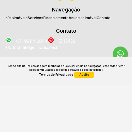
Navegação
Início
Imóveis
Serviços
Financiamento
Anunciar Imóvel
Contato
Contato
(51) 99114-2044
(51)3432-
1000
contato@dimobi.com.br
Localização
Nosso site utiliza cookies para melhorar a sua experiência na navegação.
Você pode alterar
Avenida José Loureiro da Silva
,
2025
,
Sala 1707
,
Centro
,
suas configurações de cookies através do seu navegador.
Gravataí
,
RS
,
Brasil
Termos de Privacidade
Aceito
CRECI: 26531 J