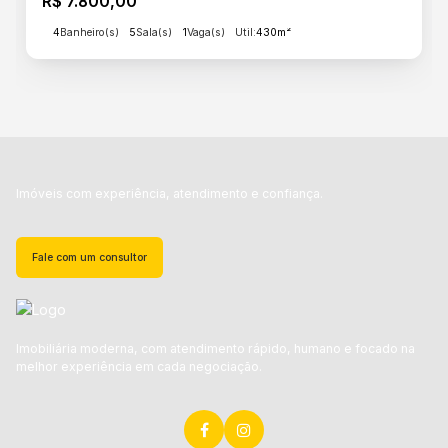
R$
7.800,00
4
Banheiro(s)
5
Sala(s)
1
Vaga(s)
Útil:
430m²
Imóveis com experiência, atendimento e confiança.
Fale com um consultor
Imobiliária moderna, com atendimento rápido, humano e focado na
melhor experiência em cada negociação.