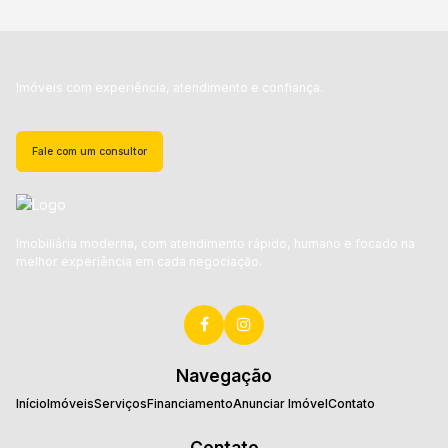
Imóveis com experiência, atendimento e confiança.
Fale com um consultor
Imobiliária moderna, com atendimento rápido, humano e focado na
melhor experiência em cada negociação.
Navegação
Início
Imóveis
Serviços
Financiamento
Anunciar Imóvel
Contato
Contato