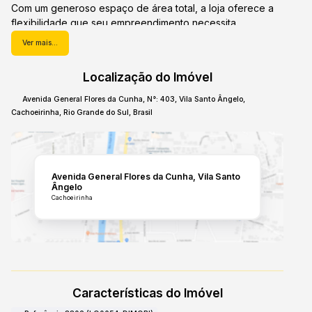
Com um generoso espaço de área total, a loja oferece a
flexibilidade que seu empreendimento necessita.
Atualmente
desocupada
, ela representa uma tela em
Ver mais...
branco para você moldar o ambiente ideal, seja para um
novo ponto comercial, expansão de negócios ou um
Localização do Imóvel
projeto inovador.
Avenida General Flores da Cunha
,
N°:
403
,
Vila Santo Ângelo
,
Pensando no conforto e funcionalidade, o imóvel conta
Cachoeirinha
,
Rio Grande do Sul
,
Brasil
com
três banheiros bem distribuídos
, um diferencial
importante para estabelecimentos que recebem grande
fluxo de clientes ou possuem uma equipe robusta. A
estrutura está preparada para atender às diversas
Avenida General Flores da Cunha
Vila Santo
demandas do dia a dia comercial.
Ângelo
Cachoeirinha
A localização é um dos grandes destaques. Situada na
movimentada
Avenida General Flores da Cunha
, esta
loja garante alta visibilidade e fácil acesso, elementos
cruciais para o sucesso de qualquer negócio. A Vila Santo
Ângelo é um bairro com excelente infraestrutura e
constante desenvolvimento, atraindo um público
diversificado.
Características do Imóvel