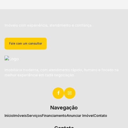
Imóveis com experiência, atendimento e confiança.
Fale com um consultor
Imobiliária moderna, com atendimento rápido, humano e focado na
melhor experiência em cada negociação.
Navegação
Início
Imóveis
Serviços
Financiamento
Anunciar Imóvel
Contato