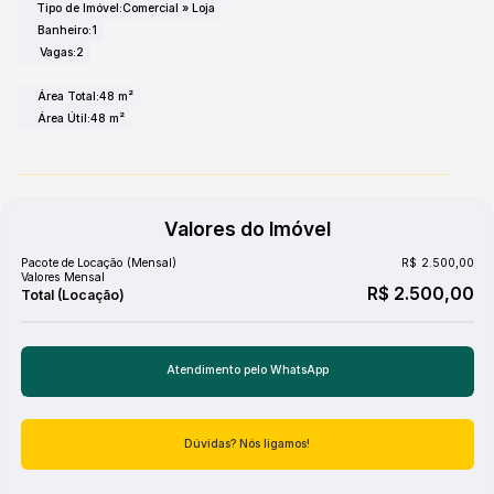
Tipo de Imóvel:
Comercial
»
Loja
aspecto crucial em qualquer ponto comercial.
Banheiro:
1
Atualmente desocupada e disponível para locação
Vagas:
2
imediata, esta loja representa a chance de concretizar
seus planos de negócio com um
investimento mensal
Área Total:
48 m²
Área Útil:
48 m²
de apenas R$ 2.500,00
. Não perca a oportunidade de
estabelecer sua marca em um local com tanto potencial de
crescimento. Venha conhecer!
Valores do Imóvel
Pacote de Locação (Mensal)
R$
2.500,00
Valores Mensal
R$
2.500,00
Atendimento pelo
WhatsApp
Dúvidas? Nós ligamos!