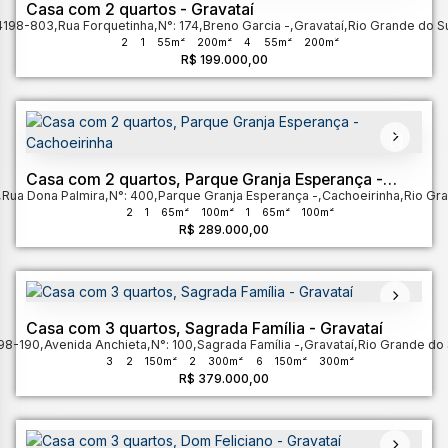
Casa com 2 quartos - Gravataí
4198-803
,
Rua Forquetinha
,
N°:
174
,
Breno Garcia
,
Gravataí
,
Rio Grande do S
2
1
55m²
200m²
4
55m²
200m²
R$
199.000,00
Casa com 2 quartos, Parque Granja Esperança -
,
Rua Dona Palmira
Cachoeirinha
,
N°:
400
,
Parque Granja Esperança
,
Cachoeirinha
,
Rio Gra
2
1
65m²
100m²
1
65m²
100m²
R$
289.000,00
Casa com 3 quartos, Sagrada Família - Gravataí
98-190
,
Avenida Anchieta
,
N°:
100
,
Sagrada Família
,
Gravataí
,
Rio Grande do 
3
2
150m²
2
300m²
6
150m²
300m²
R$
379.000,00