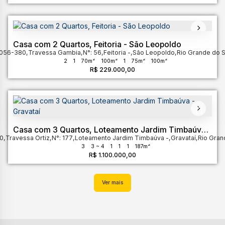
Casa com 2 Quartos, Feitoria - São Leopoldo
3056-380
,
Travessa Gambia
,
N°:
56
,
Feitoria
,
São Leopoldo
,
Rio Grande do S
2
1
70m²
100m²
1
75m²
100m²
R$
229.000,00
Casa com 3 Quartos, Loteamento Jardim Timbaúva -
30
,
Travessa Ortiz
Gravataí
,
N°:
177
,
Loteamento Jardim Timbaúva
,
Gravataí
,
Rio Gran
3
3 ~ 4
1
1
1
187m²
R$
1.100.000,00