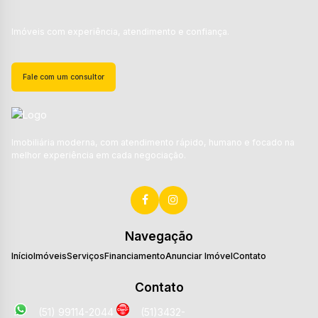
Imóveis com experiência, atendimento e confiança.
Fale com um consultor
Imobiliária moderna, com atendimento rápido, humano e focado na
melhor experiência em cada negociação.
Navegação
Início
Imóveis
Serviços
Financiamento
Anunciar Imóvel
Contato
Contato
(51) 99114-2044
(51)3432-