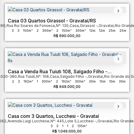
Casa 03 Quartos Girassol - Gravataí/RS
260
,
Rua Rui Soares da Fonseca
,
N°:
130
,
Casa
,
Girassol
,
Gravataí
,
Rio Grande
3
3
150m²
2
300m²
2
150m²
300m²
12m
12m
25m
25m
R$
690.000,00
Casa a Venda Rua Tuiuti 108, Salgado Filho -
4020-380
Gravataí - Rs
,
Rua Tuiuti
,
N°:
108
,
Casa
,
Salgado Filho
,
Gravataí
,
Rio Grande do S
2
2
192m²
1
300m²
2
192m²
300m²
30m
10m
10m
30m
R$
649.000,00
30m
Casa com 3 Quartos, Lucchesi - Gravataí
-562
,
Avenida Luigi Lucchese
,
N°:
445
,
Lote 5
,
Lucchesi
,
Gravataí
,
Rio Grande
3
3
1
1
2
135m²
R$
1.049.000,00