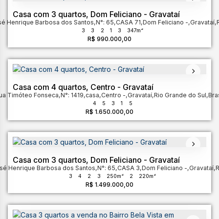
Casa com 3 quartos, Dom Feliciano - Gravataí
sé Henrique Barbosa dos Santos
,
N°:
65
,
CASA 71
,
Dom Feliciano
,
Gravataí
,
3
3
2
1
3
347m²
R$
990.000,00
Casa com 4 quartos, Centro - Gravataí
ua Timóteo Fonseca
,
N°:
1419
,
casa
,
Centro
,
Gravataí
,
Rio Grande do Sul
,
Bras
4
5
3
1
5
R$
1.650.000,00
Casa com 3 quartos, Dom Feliciano - Gravataí
sé Henrique Barbosa dos Santos
,
N°:
65
,
CASA 3
,
Dom Feliciano
,
Gravataí
,
R
3
4
2
3
250m²
2
220m²
R$
1.499.000,00