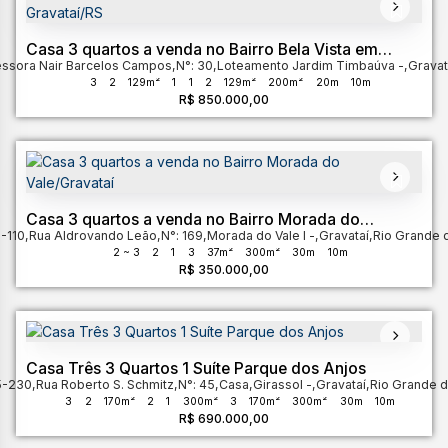
Casa 3 quartos a venda no Bairro Bela Vista em
essora Nair Barcelos Campos
Gravataí/RS
,
N°:
30
,
Loteamento Jardim Timbaúva
,
Gravat
3
2
129m²
1
1
2
129m²
200m²
20m
10m
R$
850.000,00
Casa 3 quartos a venda no Bairro Morada do
-110
,
Vale/Gravataí
Rua Aldrovando Leão
,
N°:
169
,
Morada do Vale I
,
Gravataí
,
Rio Grande 
2 ~ 3
2
1
3
37m²
300m²
30m
10m
R$
350.000,00
Casa Três 3 Quartos 1 Suíte Parque dos Anjos
5-230
,
Rua Roberto S. Schmitz
,
N°:
45
,
Casa
,
Girassol
,
Gravataí
,
Rio Grande d
3
2
170m²
2
1
300m²
3
170m²
300m²
30m
10m
R$
690.000,00