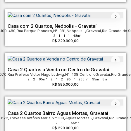
Casa com 2 Quartos, Neópolis - Gravataí
4100-480
,
Rua Parque Pioneiro
,
N°:
381
,
Neópolis
,
Gravataí
,
Rio Grande do S
2
1
1
1
48m²
R$
229.900,00
Casa 2 Quartos a Venda no Centro de Gravataí
-070
,
Rua Prefeito Victor Hugo Ludwig
,
N°:
438
,
Centro
,
Gravataí
,
Rio Grande
2
2
95m²
2
1
2
95m²
263m²
35m
8m
R$
595.000,00
Casa 2 Quartos Bairro Águas Mortas, Gravataí
0-672
,
Travessa Antônio Maria
,
N°:
180
,
Águas Mortas
,
Gravataí
,
Rio Grande 
2
1
1
55m²
R$
220.000,00