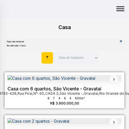
Casa
Tipo de Imóvel:
Residencial » Casa
Casa com 6 quartos, São Vicente - Gravataí
94155-428
,
Rua Piraí
,
N°:
60
,
CASA 2
,
São Vicente
,
Gravataí
,
Rio Grande do Su
6
7
4
6
4
600m²
R$
3.900.000,00