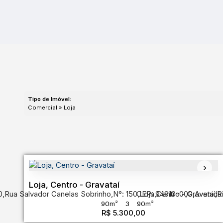
Tipo de Imóvel:
Comercial » Loja
Loja, Centro - Gravataí
0
,
Rua Salvador Canelas Sobrinho
,
N°:
150
CEP: 94910-000
,
Loja
,
Centro
,
Gravataí
,
Avenida
,
R
90m²
3
90m²
R$
5.300,00