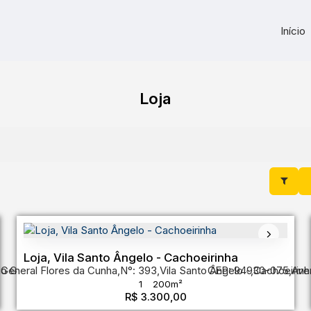
Início
Loja
Loja, Vila Santo Ângelo - Cachoeirinha
 General Flores da Cunha
io Grande do Sul
,
Brasil
,
N°:
393
,
Vila Santo Ângelo
CEP: 94930-075
,
Cachoeirinh
,
Ave
1
200m²
R$
3.300,00