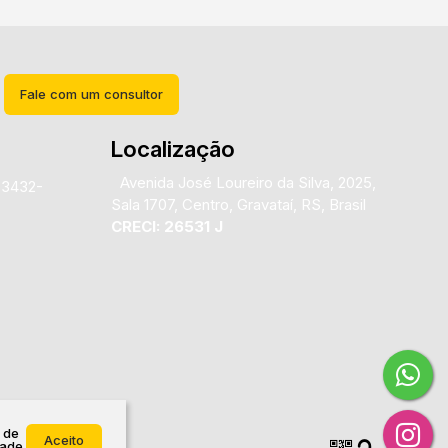
Fale com um consultor
Localização
Avenida José Loureiro da Silva
,
2025
,
)3432-
Sala 1707
,
Centro
,
Gravataí
,
RS
,
Brasil
CRECI: 26531 J
 de
Aceito
dade