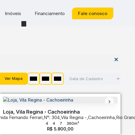
Imóveis
Financiamento
Fale conosco
Ver Mapa
Loja, Vila Regina - Cachoeirinha
a
nida Fernando Ferrari
,
Rio Grande do Sul
,
Brasil
,
N°:
304
,
Vila Regina
,
Cachoeirinha
,
Rio Gran
4
4
7
360m²
R$
5.800,00