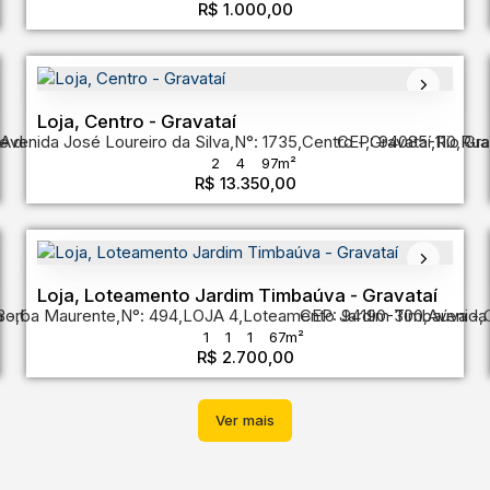
R$
1.000,00
Loja, Centro - Gravataí
e do Sul
Avenida José Loureiro da Silva
,
Brasil
,
N°:
1735
,
Centro
CEP: 94085-110
,
Gravataí
,
Rio Gr
,
Rua
2
4
97m²
R$
13.350,00
Loja, Loteamento Jardim Timbaúva - Gravataí
a
Borba Maurente
,
Gravataí
,
Rio Grande do Sul
,
N°:
494
,
LOJA 4
,
Brasil
,
Loteamento Jardim Timbaúva
CEP: 94190-300
,
Avenida
,
1
1
1
67m²
R$
2.700,00