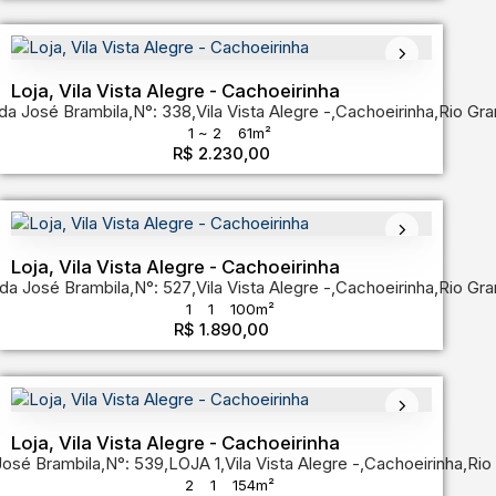
Loja, Vila Vista Alegre - Cachoeirinha
da José Brambila
hoeirinha
,
Rio Grande do Sul
,
N°:
338
,
Vila Vista Alegre
,
Brasil
,
Cachoeirinha
,
Rio Gra
1 ~ 2
61m²
R$
2.230,00
Loja, Vila Vista Alegre - Cachoeirinha
de do Sul
da José Brambila
,
Brasil
,
N°:
527
,
Vila Vista Alegre
,
Cachoeirinha
,
Rio Gra
1
1
100m²
R$
1.890,00
Loja, Vila Vista Alegre - Cachoeirinha
José Brambila
 Grande do Sul
,
,
N°:
Brasil
539
,
LOJA 1
,
Vila Vista Alegre
,
Cachoeirinha
,
Rio
2
1
154m²