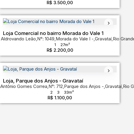
R$
3.500,00
Loja Comercial no bairro Morada do Vale 1
ande do Sul
 Aldrovando Leão
,
Brasil
,
N°:
1049
,
Morada do Vale I
,
Gravataí
,
Rio Grand
1
27m²
R$
2.200,00
Loja, Parque dos Anjos - Gravataí
 Antônio Gomes Correa
Gravataí
,
Rio Grande do Sul
,
N°:
,
Brasil
712
,
Parque dos Anjos
,
Gravataí
,
Rio G
2
3
33m²
R$
1.100,00