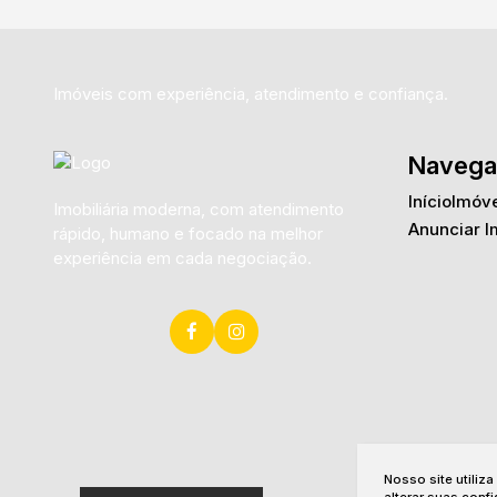
Imóveis com experiência, atendimento e confiança.
Navega
Início
Imóve
Imobiliária moderna, com atendimento
Anunciar I
rápido, humano e focado na melhor
experiência em cada negociação.
Nosso site utiliz