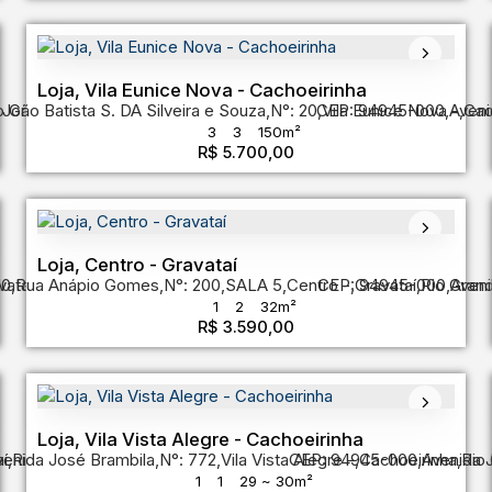
Loja, Vila Eunice Nova - Cachoeirinha
João Batista S. DA Silveira e Souza
o Grande do Sul
,
Brasil
,
N°:
20
CEP: 94945-000
,
Vila Eunice Nova
,
Aveni
,
Cac
3
3
150m²
R$
5.700,00
Loja, Centro - Gravataí
10
vataí
,
Rua Anápio Gomes
,
Rio Grande do Sul
,
N°:
,
Brasil
200
,
SALA 5
,
Centro
CEP: 94945-000
,
Gravataí
,
Rio Gran
,
Aveni
1
2
32m²
R$
3.590,00
Loja, Vila Vista Alegre - Cachoeirinha
í
venida José Brambila
,
Rio Grande do Sul
,
Brasil
,
N°:
772
,
Vila Vista Alegre
CEP: 94945-000
,
Cachoeirinha
,
Avenida 
,
Rio
1
1
29 ~ 30m²