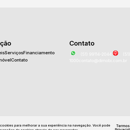
ção
Contato
is
Serviços
Financiamento
(51) 99114-2044
(51
móvel
Contato
1000
contato@dimobi.com.br
a cookies para melhorar a sua experiência na navegação.
Você pode
Termos
Privaci