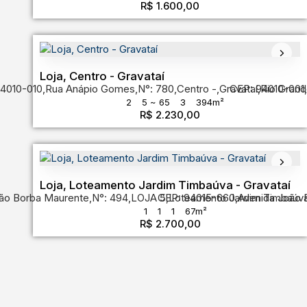
R$
1.600,00
Loja, Centro - Gravataí
4010-010
,
Rua Anápio Gomes
,
N°:
780
,
Centro
,
Gravataí
CEP: 94010-001
,
Rio Grand
,
2
5 ~ 65
3
394m²
R$
2.230,00
Loja, Loteamento Jardim Timbaúva - Gravataí
ão Borba Maurente
,
N°:
494
,
LOJA 5
CEP: 94015-660
,
Loteamento Jardim Timbaúv
,
Avenida João 
1
1
1
67m²
R$
2.700,00