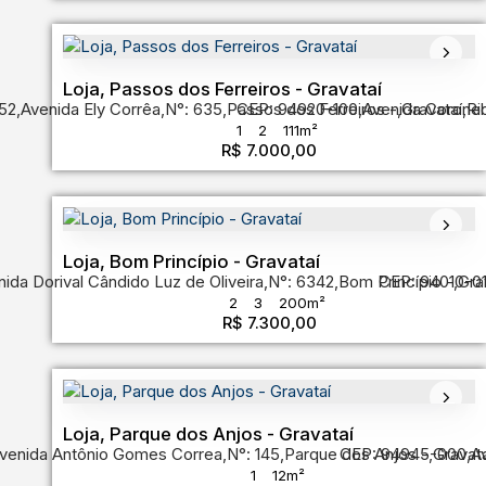
Loja, Passos dos Ferreiros - Gravataí
52
,
Avenida Ely Corrêa
,
N°:
635
,
Passos dos Ferreiros
CEP: 94920-100
,
Avenida Coronel 
,
Gravataí
,
Ri
1
2
111m²
R$
7.000,00
Loja, Bom Princípio - Gravataí
ida Dorival Cândido Luz de Oliveira
,
N°:
6342
,
Bom Princípio
CEP: 94010-0
,
Gra
2
3
200m²
R$
7.300,00
Loja, Parque dos Anjos - Gravataí
venida Antônio Gomes Correa
,
N°:
145
,
Parque dos Anjos
CEP: 94945-000
,
Gravata
,
A
1
12m²