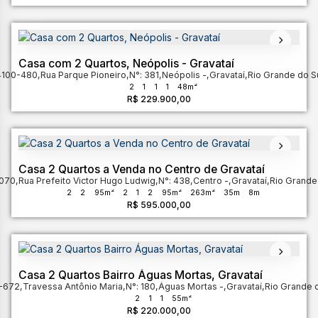
Casa com 2 Quartos, Neópolis - Gravataí
4100-480
,
Rua Parque Pioneiro
,
N°:
381
,
Neópolis
,
Gravataí
,
Rio Grande do S
2
1
1
1
48m²
R$
229.900,00
Casa 2 Quartos a Venda no Centro de Gravataí
-070
,
Rua Prefeito Victor Hugo Ludwig
,
N°:
438
,
Centro
,
Gravataí
,
Rio Grande
2
2
95m²
2
1
2
95m²
263m²
35m
8m
R$
595.000,00
Casa 2 Quartos Bairro Águas Mortas, Gravataí
0-672
,
Travessa Antônio Maria
,
N°:
180
,
Águas Mortas
,
Gravataí
,
Rio Grande 
2
1
1
55m²
R$
220.000,00