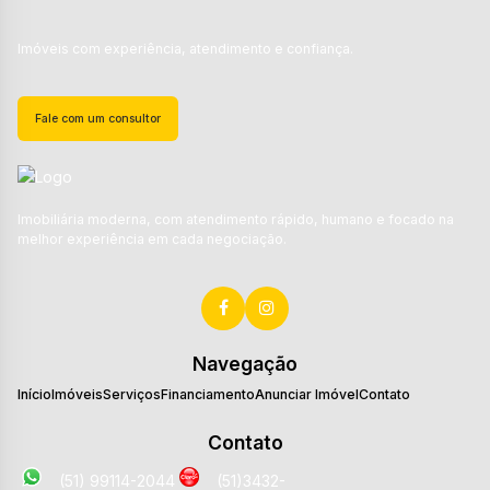
Imóveis com experiência, atendimento e confiança.
Fale com um consultor
Imobiliária moderna, com atendimento rápido, humano e focado na
melhor experiência em cada negociação.
Navegação
Início
Imóveis
Serviços
Financiamento
Anunciar Imóvel
Contato
Contato
(51) 99114-2044
(51)3432-