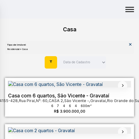
Casa
Tipo de Imóvel:
Residencial » Casa
Casa com 6 quartos, São Vicente - Gravataí
94155-428
,
Rua Piraí
,
N°:
60
,
CASA 2
,
São Vicente
,
Gravataí
,
Rio Grande do Su
6
7
4
6
4
600m²
R$
3.900.000,00