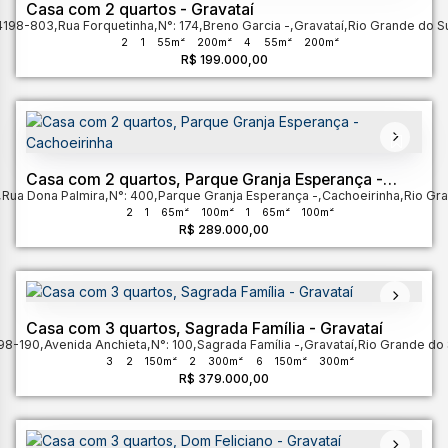
Casa com 2 quartos - Gravataí
4198-803
,
Rua Forquetinha
,
N°:
174
,
Breno Garcia
,
Gravataí
,
Rio Grande do S
2
1
55m²
200m²
4
55m²
200m²
R$
199.000,00
Casa com 2 quartos, Parque Granja Esperança -
,
Rua Dona Palmira
Cachoeirinha
,
N°:
400
,
Parque Granja Esperança
,
Cachoeirinha
,
Rio Gra
2
1
65m²
100m²
1
65m²
100m²
R$
289.000,00
Casa com 3 quartos, Sagrada Família - Gravataí
98-190
,
Avenida Anchieta
,
N°:
100
,
Sagrada Família
,
Gravataí
,
Rio Grande do 
3
2
150m²
2
300m²
6
150m²
300m²
R$
379.000,00