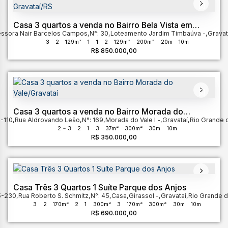
Casa 3 quartos a venda no Bairro Bela Vista em
essora Nair Barcelos Campos
Gravataí/RS
,
N°:
30
,
Loteamento Jardim Timbaúva
,
Gravat
3
2
129m²
1
1
2
129m²
200m²
20m
10m
R$
850.000,00
Casa 3 quartos a venda no Bairro Morada do
-110
,
Vale/Gravataí
Rua Aldrovando Leão
,
N°:
169
,
Morada do Vale I
,
Gravataí
,
Rio Grande 
2 ~ 3
2
1
3
37m²
300m²
30m
10m
R$
350.000,00
Casa Três 3 Quartos 1 Suíte Parque dos Anjos
5-230
,
Rua Roberto S. Schmitz
,
N°:
45
,
Casa
,
Girassol
,
Gravataí
,
Rio Grande d
3
2
170m²
2
1
300m²
3
170m²
300m²
30m
10m
R$
690.000,00