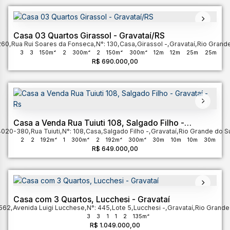
Casa 03 Quartos Girassol - Gravataí/RS
260
,
Rua Rui Soares da Fonseca
,
N°:
130
,
Casa
,
Girassol
,
Gravataí
,
Rio Grande
3
3
150m²
2
300m²
2
150m²
300m²
12m
12m
25m
25m
R$
690.000,00
Casa a Venda Rua Tuiuti 108, Salgado Filho -
4020-380
Gravataí - Rs
,
Rua Tuiuti
,
N°:
108
,
Casa
,
Salgado Filho
,
Gravataí
,
Rio Grande do S
2
2
192m²
1
300m²
2
192m²
300m²
30m
10m
10m
30m
R$
649.000,00
30m
Casa com 3 Quartos, Lucchesi - Gravataí
-562
,
Avenida Luigi Lucchese
,
N°:
445
,
Lote 5
,
Lucchesi
,
Gravataí
,
Rio Grande
3
3
1
1
2
135m²
R$
1.049.000,00