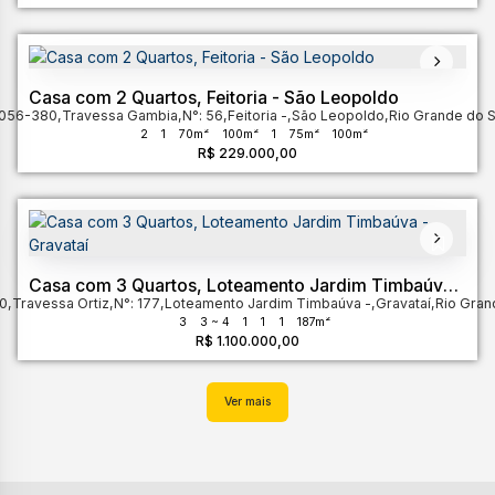
Casa com 2 Quartos, Feitoria - São Leopoldo
3056-380
,
Travessa Gambia
,
N°:
56
,
Feitoria
,
São Leopoldo
,
Rio Grande do S
2
1
70m²
100m²
1
75m²
100m²
R$
229.000,00
Casa com 3 Quartos, Loteamento Jardim Timbaúva -
30
,
Travessa Ortiz
Gravataí
,
N°:
177
,
Loteamento Jardim Timbaúva
,
Gravataí
,
Rio Gran
3
3 ~ 4
1
1
1
187m²
R$
1.100.000,00