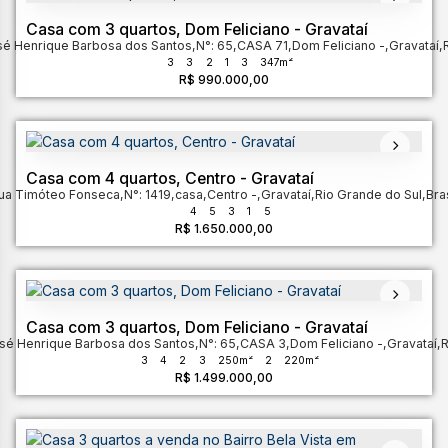
Casa com 3 quartos, Dom Feliciano - Gravataí
sé Henrique Barbosa dos Santos
,
N°:
65
,
CASA 71
,
Dom Feliciano
,
Gravataí
,
3
3
2
1
3
347m²
R$
990.000,00
Casa com 4 quartos, Centro - Gravataí
ua Timóteo Fonseca
,
N°:
1419
,
casa
,
Centro
,
Gravataí
,
Rio Grande do Sul
,
Bras
4
5
3
1
5
R$
1.650.000,00
Casa com 3 quartos, Dom Feliciano - Gravataí
sé Henrique Barbosa dos Santos
,
N°:
65
,
CASA 3
,
Dom Feliciano
,
Gravataí
,
R
3
4
2
3
250m²
2
220m²
R$
1.499.000,00