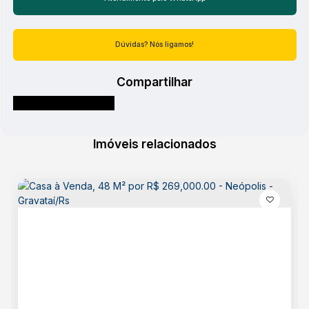
Atendimento pelo
WhatsApp
Acabamento
Dúvidas? Nós ligamos!
Ceramica
Compartilhar
Básico
Energia
Esgoto
Imóveis relacionados
Água
Destaques
Quintal