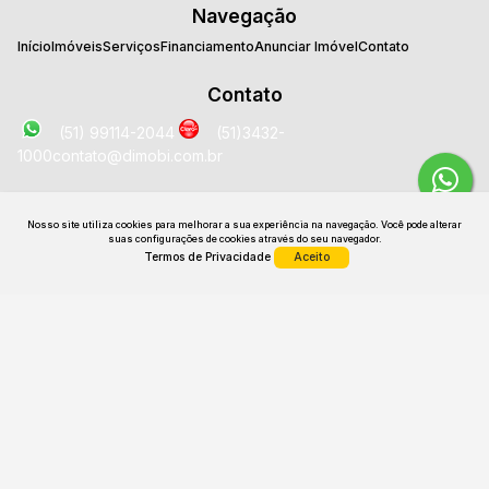
Navegação
Início
Imóveis
Serviços
Financiamento
Anunciar Imóvel
Contato
Contato
(51) 99114-2044
(51)3432-
1000
contato@dimobi.com.br
Localização
Nosso site utiliza cookies para melhorar a sua experiência na navegação.
Você pode alterar
Avenida José Loureiro da Silva
,
2025
,
Sala 1707
,
Centro
,
suas configurações de cookies através do seu navegador.
Gravataí
,
RS
,
Brasil
Termos de Privacidade
Aceito
CRECI: 26531 J