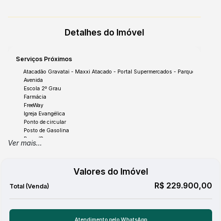
Detalhes do Imóvel
Serviços Próximos
Atacadão Gravatai - Maxxi Atacado - Portal Supermercados - Parque Olinda
Avenida
Escola 2º Grau
Farmácia
FreeWay
Igreja Evangélica
Ponto de circular
Posto de Gasolina
Praça/Parque
Ver mais...
Salões de Beleza e Barbearia
Valores do Imóvel
Estrutura
R$
229.900,00
Banheiro (01)
Dormitorio(s) 02
Área de Serviço