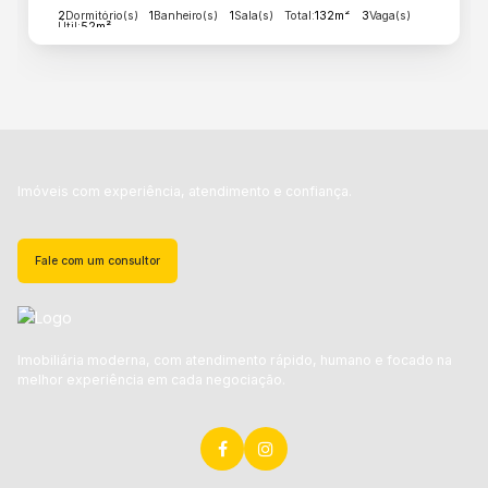
2
Dormitório(s)
1
Banheiro(s)
1
Sala(s)
Total:
132m²
3
Vaga(s)
Útil:
52m²
Imóveis com experiência, atendimento e confiança.
Fale com um consultor
Imobiliária moderna, com atendimento rápido, humano e focado na
melhor experiência em cada negociação.