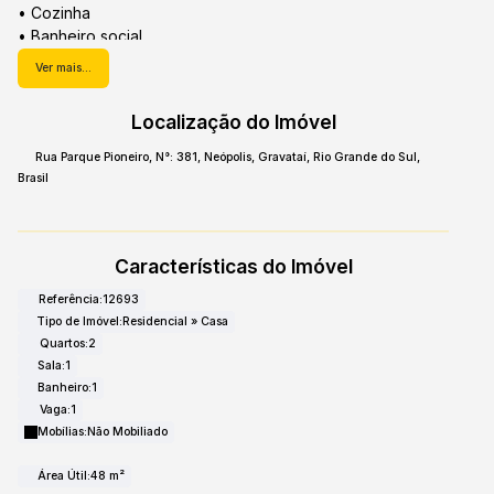
• Cozinha
• Banheiro social
• Pátio na frente
Ver mais...
• Pátio nos fundos
Localização do Imóvel
Uma excelente opção para quem busca conforto,
praticidade e um espaço agradável para morar.
Rua Parque Pioneiro
,
N°:
381
,
Neópolis
,
Gravataí
,
Rio Grande do Sul
,
Brasil
Entre em contato para mais informações e agende sua
visita.
Características do Imóvel
Referência:
12693
Tipo de Imóvel:
Residencial
»
Casa
Quartos:
2
Sala:
1
Banheiro:
1
Vaga:
1
Mobílias:
Não Mobiliado
Área Útil:
48 m²