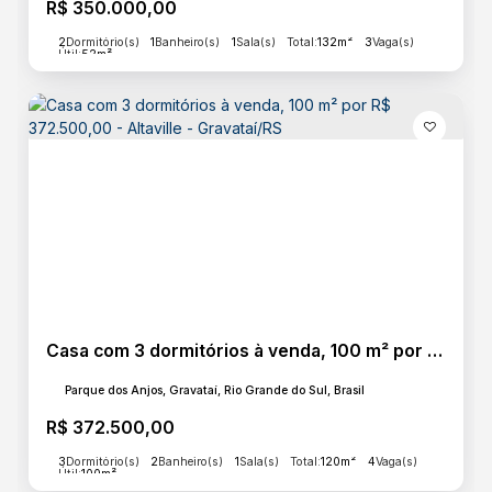
R$
350.000,00
2
Dormitório(s)
1
Banheiro(s)
1
Sala(s)
Total:
132m²
3
Vaga(s)
Útil:
52m²
Casa com 3 dormitórios à venda, 100 m² por R$ 372.500,00 - Altaville - Gravataí/RS
Parque dos Anjos, Gravataí, Rio Grande do Sul, Brasil
R$
372.500,00
3
Dormitório(s)
2
Banheiro(s)
1
Sala(s)
Total:
120m²
4
Vaga(s)
Útil:
100m²