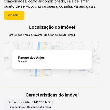
comodidades, como ar-condicionado, sala de jantar,
quarto de serviço, churrasqueira, cozinha, varanda, sala
de estar, lareira, porcelanato e tábua/madeira,
Ver mais...
proporcionando conforto e praticidade ao dia a dia. Além
disso, a casa conta com a possibilidade de aquisição do
Localização do Imóvel
mobiliário, conferindo ainda mais praticidade para sua
mudança. O condomínio também oferece área de
Parque dos Anjos
,
Gravataí
,
Rio Grande do Sul
,
Brasil
churrasqueira, adicionando ainda mais conveniência e
lazer para os moradores. Não perca a oportunidade de
conhecer essa propriedade que une localização
privilegiada, amplos espaços e diversas comodidades em
Parque dos Anjos
um só lugar. Agende sua visita e descubra o lar que você
Gravataí
tanto procura.
Características do Imóvel
Referência:
7704
(CA4177_DIMOBI)
Tipo de Imóvel:
Residencial
»
Casa