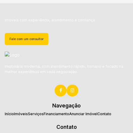
Imóveis com experiência, atendimento e confiança.
Fale com um consultor
Imobiliária moderna, com atendimento rápido, humano e focado na
melhor experiência em cada negociação.
Navegação
Início
Imóveis
Serviços
Financiamento
Anunciar Imóvel
Contato
Contato