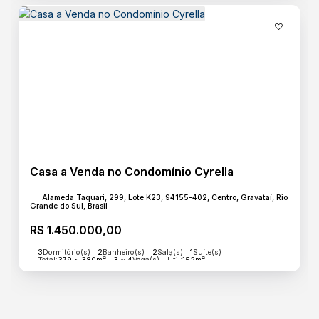
Casa a Venda no Condomínio Cyrella
Alameda Taquari, 299, Lote K23, 94155-402, Centro, Gravataí, Rio
Grande do Sul, Brasil
R$
1.450.000,00
3
Dormitório(s)
2
Banheiro(s)
2
Sala(s)
1
Suíte(s)
Total:
379 ~ 380m²
3 ~ 4
Vaga(s)
Útil:
152m²