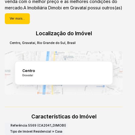
venda com o melhor preço e as melhores condições do
mercado.A Imobiliária Dimobi em Gravataí possui outros(as)
casas para Venda em Gravataí esperando por você.Venha
Ver mais...
conferir
Localização do Imóvel
Centro
,
Gravataí
,
Rio Grande do Sul
,
Brasil
Centro
Gravataí
Características do Imóvel
Referência:
5569
(CA2041_DIMOBI)
Tipo de Imóvel:
Residencial
»
Casa