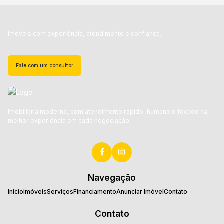
Imóveis com experiência, atendimento e confiança.
Fale com um consultor
Imobiliária moderna, com atendimento rápido, humano e focado na
melhor experiência em cada negociação.
Navegação
Início
Imóveis
Serviços
Financiamento
Anunciar Imóvel
Contato
Contato