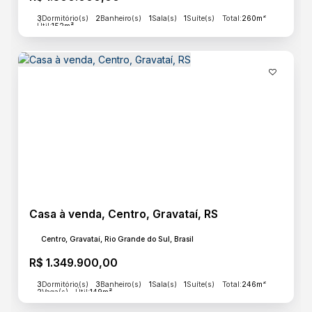
3
Dormitório(s)
2
Banheiro(s)
1
Sala(s)
1
Suíte(s)
Total:
260m²
Útil:
152m²
Casa à venda, Centro, Gravataí, RS
Centro, Gravataí, Rio Grande do Sul, Brasil
R$
1.349.900,00
3
Dormitório(s)
3
Banheiro(s)
1
Sala(s)
1
Suíte(s)
Total:
246m²
2
Vaga(s)
Útil:
149m²