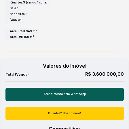
Quartos:
3 (sendo 1 suíte)
Sala:
1
Banheiros:
2
Vagas:
4
Área Total:
949 m²
Área Útil:
150 m²
Valores do Imóvel
R$
3.600.000,00
Atendimento pelo
WhatsApp
Dúvidas? Nós ligamos!
Compartilhar