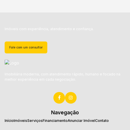
Imóveis com experiência, atendimento e confiança.
Fale com um consultor
Imobiliária moderna, com atendimento rápido, humano e focado na
melhor experiência em cada negociação.
Navegação
Início
Imóveis
Serviços
Financiamento
Anunciar Imóvel
Contato