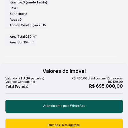
Quartos:
3 (sendo 1 suíte)
Não perca a oportunidade de conhecer este imóvel
Sala:
1
excepcional. Com um valor de
R$ 695.000,00
,
Banheiros:
2
condomínio de apenas
R$ 120,00
e IPTU de
R$ 700,00
Vagas:
3
mensais (pago em 10 parcelas anuais), esta casa
Ano de Construção:
2015
representa um excelente investimento para sua família.
Área Total:
250 m²
Agende sua visita e venha se encantar!
Área Útil:
104 m²
Valores do Imóvel
Valor do IPTU (10 parcelas)
R$
700,00 divididos em 10 parcelas
Valor do Condominio
R$
120,00
R$
695.000,00
Atendimento pelo
WhatsApp
Dúvidas? Nós ligamos!