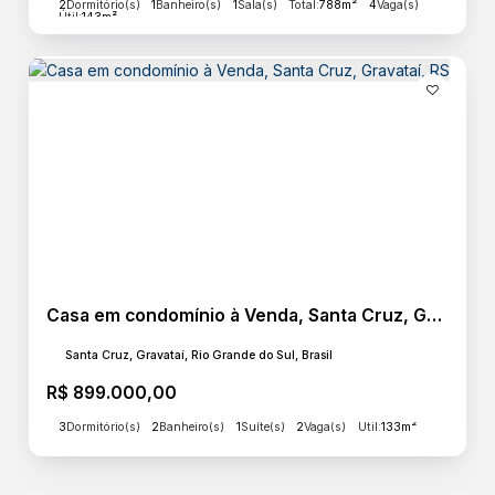
2
Dormitório(s)
1
Banheiro(s)
1
Sala(s)
Total:
788m²
4
Vaga(s)
Útil:
143m²
Casa em condomínio à Venda, Santa Cruz, Gravataí, RS
Santa Cruz, Gravataí, Rio Grande do Sul, Brasil
R$
899.000,00
3
Dormitório(s)
2
Banheiro(s)
1
Suíte(s)
2
Vaga(s)
Útil:
133m²