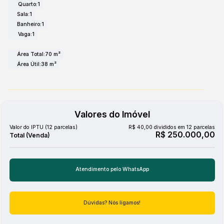
Quarto:
1
Sala:
1
Banheiro:
1
Vaga:
1
Área Total:
70 m²
Área Útil:
38 m²
Valores do Imóvel
Valor do IPTU (12 parcelas)
R$
40,00 divididos em 12 parcelas
R$
250.000,00
Atendimento pelo
WhatsApp
Dúvidas? Nós ligamos!