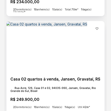
R$
234.000,00
2
Dormitório(s)
1
Banheiro(s)
1
Sala(s)
Total:
70m²
1
Vaga(s)
Útil:
54m²
Casa 02 quartos à venda, Jansen, Gravataí, RS
Rua Acre, 126, Casa 01 e 02, 94035-060, Jansen, Gravataí, Rio
Grande do Sul, Brasil
R$
249.900,00
2
Dormitório(s)
1
Banheiro(s)
1
Sala(s)
1
Vaga(s)
Útil:
42m²