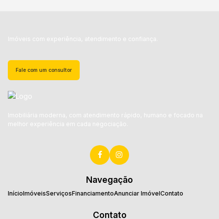
Imóveis com experiência, atendimento e confiança.
Fale com um consultor
Imobiliária moderna, com atendimento rápido, humano e focado na
melhor experiência em cada negociação.
Navegação
Início
Imóveis
Serviços
Financiamento
Anunciar Imóvel
Contato
Contato