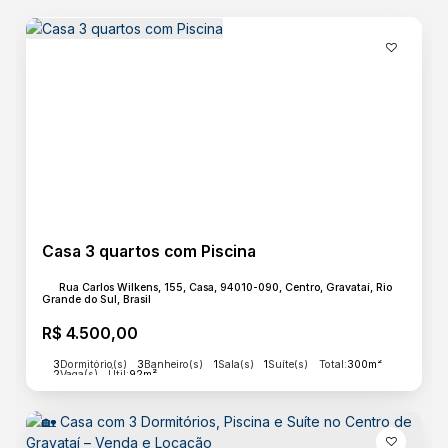
Acabamento
Ceramica
Lazer
Churrasqueira
Estrutura
Casa 3 quartos com Piscina
Cozinha
Sala de Jantar
Rua Carlos Wilkens, 155, Casa, 94010-090, Centro, Gravataí, Rio
Área de Serviço
Grande do Sul, Brasil
R$
4.500,00
3
Dormitório(s)
3
Banheiro(s)
1
Sala(s)
1
Suíte(s)
Total:
300m²
Básico
2
Vaga(s)
Útil:
92m²
Energia
Esgoto
Água