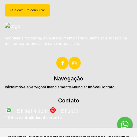
Fale com um consultor
Imobiliária moderna, com atendimento rápido, humano e focado na
melhor experiência em cada negociação.
Navegação
Início
Imóveis
Serviços
Financiamento
Anunciar Imóvel
Contato
Contato
(51) 99114-2044
(51)3432-
1000
contato@dimobi.com.br
Localização