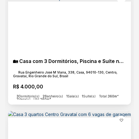
🏡 Casa com 3 Dormitórios, Piscina e Suíte no Centro de Gravataí – Venda e Locação
Rua Engenheiro José M Viana, 338, Casa, 94010-130, Centro,
Gravataí, Rio Grande do Sul, Brasil
R$
4.000,00
3
Dormitório(s)
2
Banheiro(s)
1
Sala(s)
1
Suíte(s)
Total:
360m²
2
Vaga(s)
Útil:
260m²