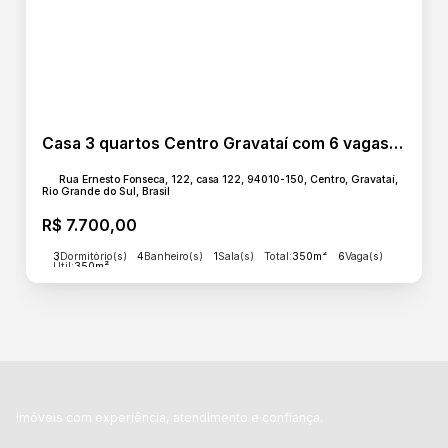
Casa 3 quartos Centro Gravataí com 6 vagas de garagem
Rua Ernesto Fonseca, 122, casa 122, 94010-150, Centro, Gravataí,
Rio Grande do Sul, Brasil
R$
7.700,00
3
Dormitório(s)
4
Banheiro(s)
1
Sala(s)
Total:
350m²
6
Vaga(s)
Útil:
350m²
Imóveis com experiência, atendimento e confiança.