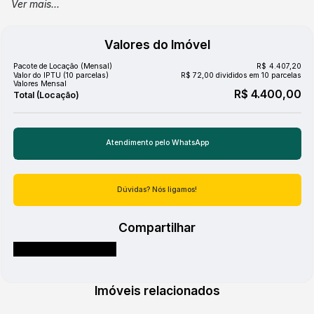
Ver mais...
Escola 2º Grau
Escolas Municipais e Estaduais
Faculdade
Valores do Imóvel
Farmácia
Feiras
Pacote de Locação (Mensal)
R$
4.407,20
FreeWay
Valor do IPTU (10 parcelas)
R$
72,00 divididos em 10 parcelas
Hospital
Valores Mensal
R$
4.400,00
Igreja Católica
Igreja Evangélica
Lancheria
Lojas
Mc Donalds
Mercado
Atendimento pelo
WhatsApp
Panificadora
Pizzaria
Ponto de circular
Dúvidas? Nós ligamos!
Posto de Gasolina
Postos de Saude
Praça/Parque
Compartilhar
Restaurante
Sacolão
Salões de Beleza e Barbearia
Shopping
Sorveteria
Imóveis relacionados