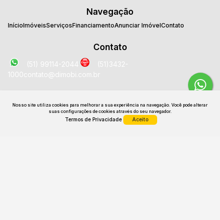
Navegação
Início
Imóveis
Serviços
Financiamento
Anunciar Imóvel
Contato
Contato
(51) 99114-2044
(51)3432-
1000
contato@dimobi.com.br
Localização
Nosso site utiliza cookies para melhorar a sua experiência na navegação.
Você pode alterar
Avenida José Loureiro da Silva
,
2025
,
Sala 1707
,
Centro
,
suas configurações de cookies através do seu navegador.
Gravataí
,
RS
,
Brasil
Termos de Privacidade
Aceito
CRECI: 26531 J