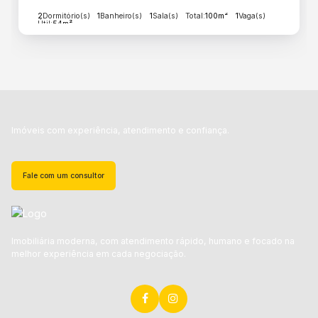
2
Dormitório(s)
1
Banheiro(s)
1
Sala(s)
Total:
100m²
1
Vaga(s)
Útil:
54m²
Imóveis com experiência, atendimento e confiança.
Fale com um consultor
Imobiliária moderna, com atendimento rápido, humano e focado na
melhor experiência em cada negociação.