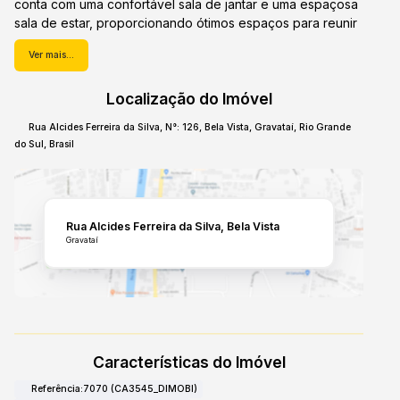
conta com uma confortável sala de jantar e uma espaçosa
sala de estar, proporcionando ótimos espaços para reunir
familiares e amigos. O imóvel possui 3 quartos, sendo 1
Ver mais...
suíte, garantindo privacidade e conforto para todos os
moradores. As comodidades do imóvel incluem piso em
Localização do Imóvel
porcelanato, garagem descoberta e uma ótima distribuição
dos ambientes. Essa casa, atualmente desocupada, é a
Rua Alcides Ferreira da Silva
,
N°:
126
,
Bela Vista
,
Gravataí
,
Rio Grande
perfeita combinação de design moderno, praticidade e
do Sul
,
Brasil
conforto, oferecendo um estilo de vida privilegiado em um
condomínio de alto padrão. Não perca a oportunidade de
conhecer de perto essa propriedade excepcional.
Agende sua visita e descubra todas as possibilidades que
Rua Alcides Ferreira da Silva
Bela Vista
essa casa em Gravataí, Cadiz, pode oferecer para a sua
Gravataí
família.
Características do Imóvel
Referência:
7070
(CA3545_DIMOBI)