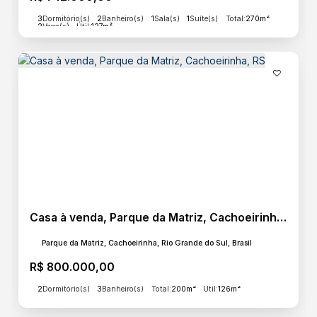
3
Dormitório(s)
2
Banheiro(s)
1
Sala(s)
1
Suíte(s)
Total:
270m²
2
Vaga(s)
Útil:
127m²
Casa à venda, Parque da Matriz, Cachoeirinha, RS
Parque da Matriz, Cachoeirinha, Rio Grande do Sul, Brasil
R$
800.000,00
2
Dormitório(s)
3
Banheiro(s)
Total:
200m²
Útil:
126m²