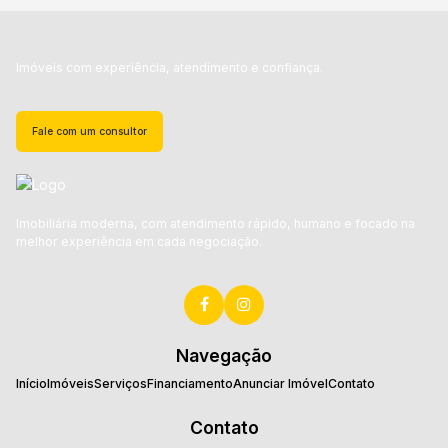
Imóveis com experiência, atendimento e confiança.
Fale com um consultor
Imobiliária moderna, com atendimento rápido, humano e focado na
melhor experiência em cada negociação.
Navegação
Início
Imóveis
Serviços
Financiamento
Anunciar Imóvel
Contato
Contato