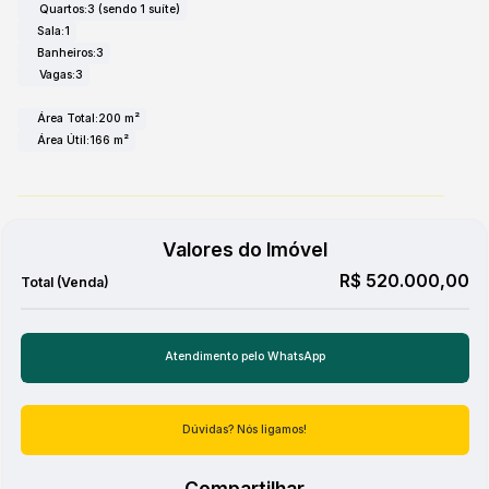
Quartos:
3 (sendo 1 suíte)
Sala:
1
Banheiros:
3
Vagas:
3
Área Total:
200 m²
Área Útil:
166 m²
Valores do Imóvel
R$
520.000,00
Atendimento pelo
WhatsApp
Dúvidas? Nós ligamos!
Compartilhar