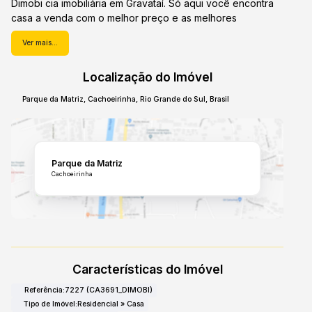
Dimobi cia imobiliária em Gravataí. Só aqui você encontra
casa a venda com o melhor preço e as melhores
condições do mercado.A Imobiliária Dimobi em Gravataí
Ver mais...
possui outras casas esperando por voce.Venha conferir.!!!!
Localização do Imóvel
Parque da Matriz
,
Cachoeirinha
,
Rio Grande do Sul
,
Brasil
Parque da Matriz
Cachoeirinha
Características do Imóvel
Referência:
7227
(CA3691_DIMOBI)
Tipo de Imóvel:
Residencial
»
Casa