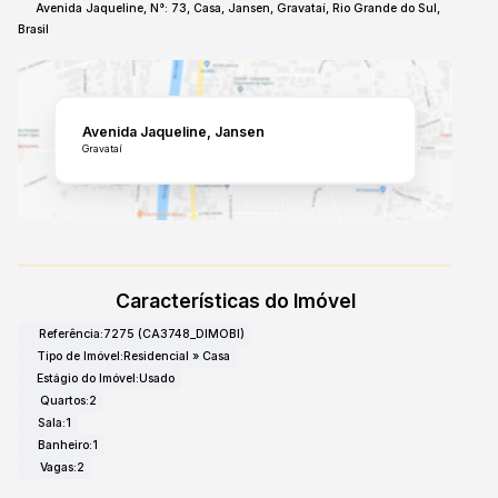
Avenida Jaqueline
,
N°:
73
,
Casa
,
Jansen
,
Gravataí
,
Rio Grande do Sul
,
Brasil
Avenida Jaqueline
Jansen
Gravataí
Características do Imóvel
Referência:
7275
(CA3748_DIMOBI)
Tipo de Imóvel:
Residencial
»
Casa
Estágio do Imóvel:
Usado
Quartos:
2
Sala:
1
Banheiro:
1
Vagas:
2