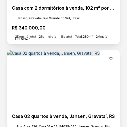
Casa com 2 dormitórios à venda, 102 m² por R$ 340.000,00 - Jansen - Gravataí/RS
Jansen, Gravataí, Rio Grande do Sul, Brasil
R$
340.000,00
2
Dormitório(s)
2
Banheiro(s)
1
Sala(s)
Total:
280m²
2
Vaga(s)
Útil:
103m²
Casa 02 quartos à venda, Jansen, Gravataí, RS
Rua Acre, 126, Casa 01 e 02, 94035-060, Jansen, Gravataí, Rio