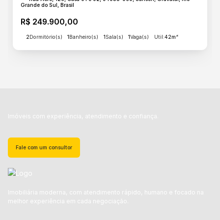
Grande do Sul, Brasil
R$
249.900,00
2
Dormitório(s)
1
Banheiro(s)
1
Sala(s)
1
Vaga(s)
Útil:
42m²
Imóveis com experiência, atendimento e confiança.
Fale com um consultor
Imobiliária moderna, com atendimento rápido, humano e focado na
melhor experiência em cada negociação.