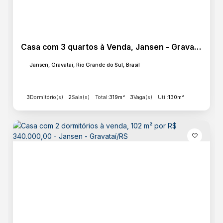
Ceramica
Piso Frio
Casa com 3 quartos à Venda, Jansen - Gravataí
Lazer
Jansen, Gravataí, Rio Grande do Sul, Brasil
Churrasqueira
Piscina
Quintal
3
Dormitório(s)
2
Sala(s)
Total:
319m²
3
Vaga(s)
Útil:
130m²
Básico
Energia
Esgoto
Pavimentação
Água
Destaques
Portão Eletrônico
Quintal