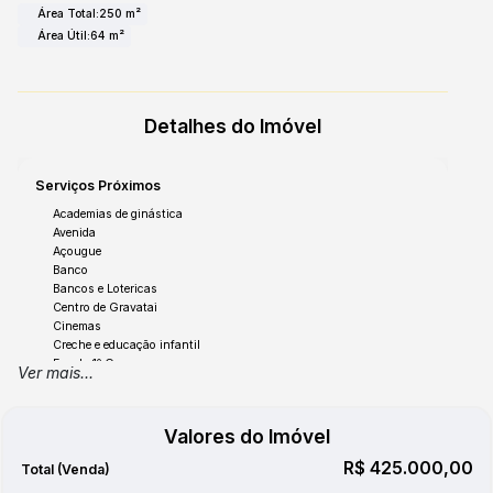
Área Total:
250 m²
Área Útil:
64 m²
Detalhes do Imóvel
Serviços Próximos
Academias de ginástica
Avenida
Açougue
Banco
Bancos e Lotericas
Centro de Gravatai
Cinemas
Creche e educação infantil
Escola 1º Grau
Ver mais...
Escola 2º Grau
Escolas Municipais e Estaduais
Faculdade
Valores do Imóvel
Farmácia
Feiras
R$
425.000,00
Hospital