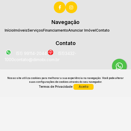
Navegação
Início
Imóveis
Serviços
Financiamento
Anunciar Imóvel
Contato
Contato
(51) 99114-2044
(51)3432-
1000
contato@dimobi.com.br
Localização
Nosso site utiliza cookies para melhorar a sua experiência na navegação.
Você pode alterar
Avenida José Loureiro da Silva
,
2025
,
Sala 1707
,
Centro
,
suas configurações de cookies através do seu navegador.
Gravataí
,
RS
,
Brasil
Termos de Privacidade
Aceito
CRECI: 26531 J