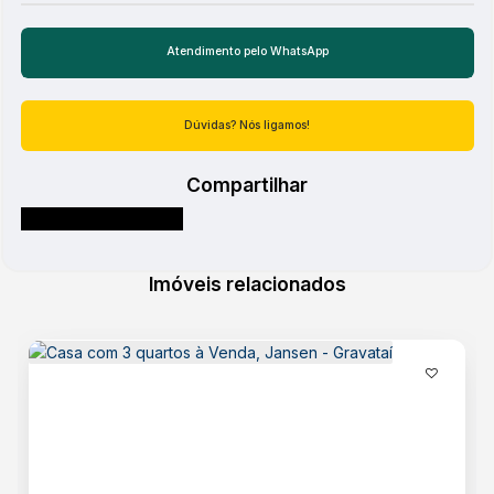
Igreja Católica
Igreja Evangélica
Lancheria
Lojas
Mercado
Atendimento pelo
WhatsApp
Panificadora
Pizzaria
Dúvidas? Nós ligamos!
Posto de Gasolina
Postos de Saude
Praça/Parque
Compartilhar
Restaurante
Salões de Beleza e Barbearia
Shopping
Sorveteria
Imóveis relacionados
Estrutura
Banheiro (01)
Cozinha Planejada
Dormitorio(s) 02
Lavanderia independente
Acabamento