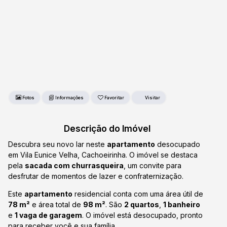
Fotos
Favoritar
Descrição do Imóvel
Descubra seu novo lar neste
apartamento
desocupado
em Vila Eunice Velha, Cachoeirinha. O imóvel se destaca
pela
sacada com churrasqueira
, um convite para
desfrutar de momentos de lazer e confraternização.
Este
apartamento
residencial conta com uma área útil de
78 m²
e área total de
98 m²
. São
2 quartos
,
1 banheiro
e
1 vaga de garagem
. O imóvel está desocupado, pronto
para receber você e sua família.