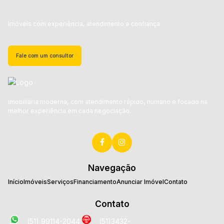
Imóveis com experiência, atendimento e confiança.
Fale com um consultor
Imobiliária moderna, com atendimento rápido, humano e focado na
melhor experiência em cada negociação.
Navegação
Início
Imóveis
Serviços
Financiamento
Anunciar Imóvel
Contato
Contato
(51) 99114-2044
(51)3432-