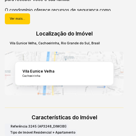
O condomínio oferece recursos de segurança como
câmeras, cerca elétrica e porteiro eletrônico, garantindo
Ver mais...
tranquilidade no dia a dia. Para maior comodidade, o
prédio dispõe de elevador.
Localização do Imóvel
Situado no bairro Vila Eunice Velha, em Cachoeirinha, o
Vila Eunice Velha
,
Cachoeirinha
,
Rio Grande do Sul
,
Brasil
apartamento proporciona acesso conveniente a serviços
essenciais. Uma oportunidade para viver com conforto e
praticidade.
Vila Eunice Velha
Cachoeirinha
Características do Imóvel
Referência:
3245
(AP3248_DIMOBI)
Tipo de Imóvel:
Residencial
»
Apartamento