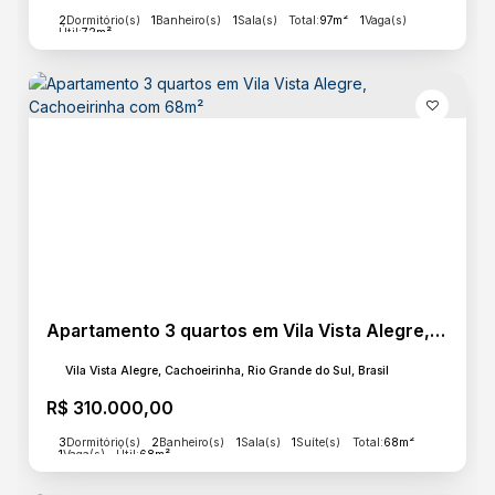
2
Dormitório(s)
1
Banheiro(s)
1
Sala(s)
Total:
97m²
1
Vaga(s)
Útil:
72m²
Apartamento 3 quartos em Vila Vista Alegre, Cachoeirinha com 68m²
Vila Vista Alegre, Cachoeirinha, Rio Grande do Sul, Brasil
R$
310.000,00
3
Dormitório(s)
2
Banheiro(s)
1
Sala(s)
1
Suíte(s)
Total:
68m²
1
Vaga(s)
Útil:
68m²