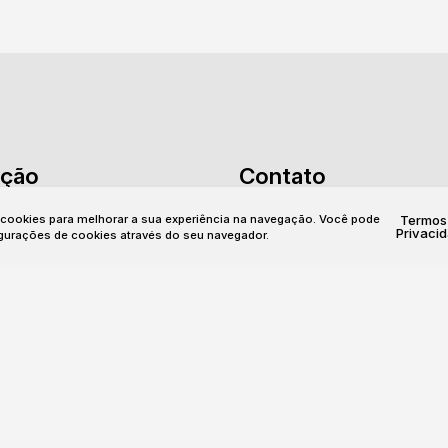
ção
Contato
is
Serviços
Financiamento
(51) 99114-2044
(51
a cookies para melhorar a sua experiência na navegação.
Você pode
Termos
móvel
Contato
Privaci
1000
contato@dimobi.com.br
igurações de cookies através do seu navegador.