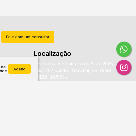
Fale com um consultor
Localização
Avenida José Loureiro da Silva
,
2025
,
)3432-
 de
Aceito
Sala 1707
,
Centro
,
Gravataí
,
RS
,
Brasil
dade
CRECI: 26531 J