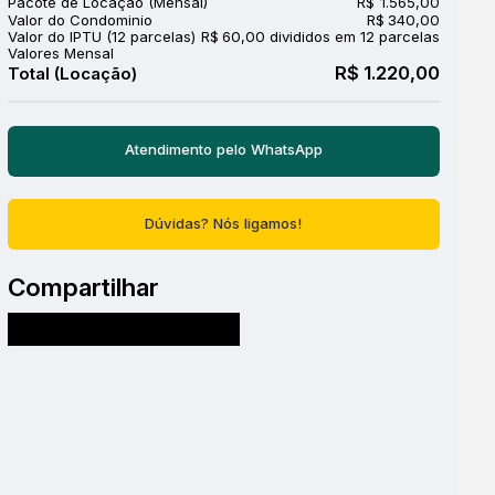
Pacote de Locação (Mensal)
R$
1.565,00
Valor do Condominio
R$
340,00
Valor do IPTU (12 parcelas)
R$
60,00 divididos em 12 parcelas
Valores Mensal
R$
1.220,00
Atendimento pelo
WhatsApp
Dúvidas? Nós ligamos!
Compartilhar