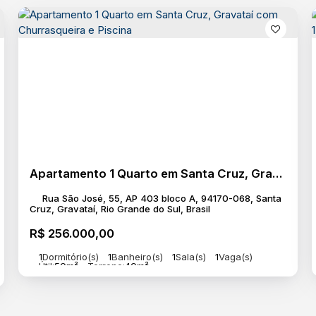
Apartamento 1 Quarto em Santa Cruz, Gravataí com Churrasqueira e Piscina
Rua São José, 55, AP 403 bloco A, 94170-068, Santa
Cruz, Gravataí, Rio Grande do Sul, Brasil
R$
256.000,00
1
Dormitório(s)
1
Banheiro(s)
1
Sala(s)
1
Vaga(s)
Útil:
50m²
Terreno:
40m²