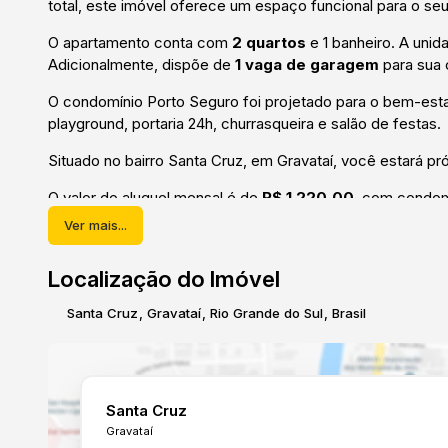
total, este imóvel oferece um espaço funcional para o seu 
O apartamento conta com
2 quartos
e 1 banheiro. A uni
Adicionalmente, dispõe de
1 vaga de garagem
para sua
O condomínio Porto Seguro foi projetado para o bem-esta
playground, portaria 24h, churrasqueira e salão de festas.
Situado no bairro Santa Cruz, em Gravataí, você estará pr
O valor do aluguel mensal é de
R$ 1.220,00
, com condo
12 vezes).
Ver mais...
Considere este apartamento como seu próximo endereço
Localização do Imóvel
Santa Cruz
,
Gravataí
,
Rio Grande do Sul
,
Brasil
Santa Cruz
Gravataí