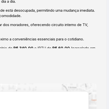
dia a dia.
dade está desocupada, permitindo uma mudança imediata.
 comodidade.
r dos moradores, oferecendo circuito interno de TV,
óximo a conveniências essenciais para o cotidiano.
mínio de
R$ 340,00
e IPTU de
R$ 60,00
(parcelado em
.