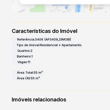
Características do Imóvel
Referência:
3406
(AP3409_DIMOBI)
Tipo de Imóvel:
Residencial
»
Apartamento
Quartos:
2
Banheiro:
1
Vagas:
11
Área Total:
55 m²
Área Útil:
55 m²
Imóveis relacionados