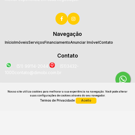
Navegação
Início
Imóveis
Serviços
Financiamento
Anunciar Imóvel
Contato
Contato
(51) 99114-2044
(51)3432-
1000
contato@dimobi.com.br
Localização
Nosso site utiliza cookies para melhorar a sua experiência na navegação.
Você pode alterar
Avenida José Loureiro da Silva
,
2025
,
Sala 1707
,
Centro
,
suas configurações de cookies através do seu navegador.
Gravataí
,
RS
,
Brasil
Termos de Privacidade
Aceito
CRECI: 26531 J