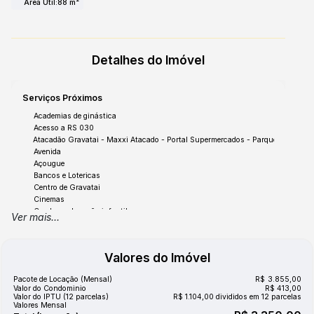
Área Útil:
88 m²
Detalhes do Imóvel
Serviços Próximos
Academias de ginástica
Acesso a RS 030
Atacadão Gravatai - Maxxi Atacado - Portal Supermercados - Parque Olinda
Avenida
Açougue
Bancos e Lotericas
Centro de Gravatai
Cinemas
Creche e educação infantil
Ver mais...
Escola 1º Grau
Escolas Municipais e Estaduais
Faculdade
Valores do Imóvel
Farmácia
FreeWay
Pacote de Locação (Mensal)
R$
3.855,00
Hospital
Valor do Condominio
R$
413,00
Igreja Católica
Valor do IPTU (12 parcelas)
R$
1.104,00 divididos em 12 parcelas
Valores Mensal
Igreja Evangélica