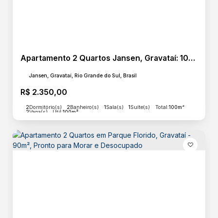
Estrutura
Copa
Sala de Estar
Sala de Jantar
Área de Serviço
Apartamento 2 Quartos Jansen, Gravataí: 100m², 2 Vagas. Desocupado.
Jansen, Gravataí, Rio Grande do Sul, Brasil
R$
2.350,00
Básico
Elevador
2
Dormitório(s)
2
Banheiro(s)
1
Sala(s)
1
Suíte(s)
Total:
100m²
Energia
2
Vaga(s)
Útil:
100m²
Esgoto
Água