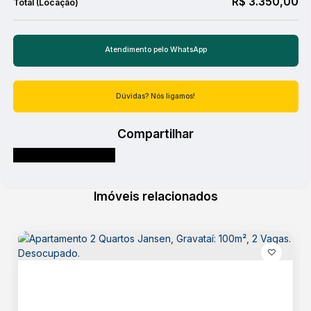
R$
3.350,00
Lojas
Mc Donalds
Mercado
Pizzaria
Ponto de circular
Posto de Gasolina
Atendimento pelo
WhatsApp
Postos de Saude
Praça/Parque
Dúvidas? Nós ligamos!
Restaurante
Salões de Beleza e Barbearia
Shopping
Compartilhar
Sorveteria
Acabamento
Imóveis relacionados
Ceramica
Lazer
Churrasqueira
Espaço Fitness