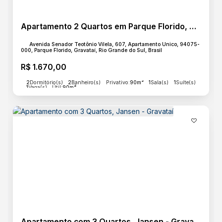
Apartamento 2 Quartos em Parque Florido, Gravataí - 90m², Pronto para Morar e Desocupado
Avenida Senador Teotônio Vilela, 607, Apartamento Unico, 94075-
000, Parque Florido, Gravataí, Rio Grande do Sul, Brasil
R$
1.670,00
2
Dormitório(s)
2
Banheiro(s)
Privativo:
90m²
1
Sala(s)
1
Suíte(s)
1
Vaga(s)
Útil:
90m²
Apartamento com 3 Quartos, Jansen - Gravataí