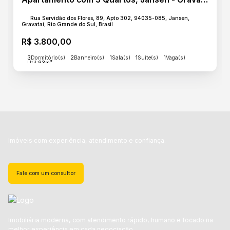
Rua Servidão dos Flores, 89, Apto 302, 94035-085, Jansen,
Gravataí, Rio Grande do Sul, Brasil
R$
3.800,00
3
Dormitório(s)
2
Banheiro(s)
1
Sala(s)
1
Suíte(s)
1
Vaga(s)
Útil:
93m²
Imóveis com experiência, atendimento e confiança.
Fale com um consultor
Imobiliária moderna, com atendimento rápido, humano e focado na
melhor experiência em cada negociação.