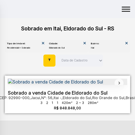
Sobrado em Itai, Eldorado do Sul - RS
Tipo de Imóvel:
Cidade:
Bairro:
Residencial » Sobrado
Eldorado do Sul
Itai
Sobrado a venda Cidade de Eldorado do Sul
CEP: 92990-000
,
Jacui
,
N°:
56
,
Itai
,
Eldorado do Sul
,
Rio Grande do Sul
,
Brasi
3
2
1
1
420m²
2 ~ 3
280m²
R$
848.848,00