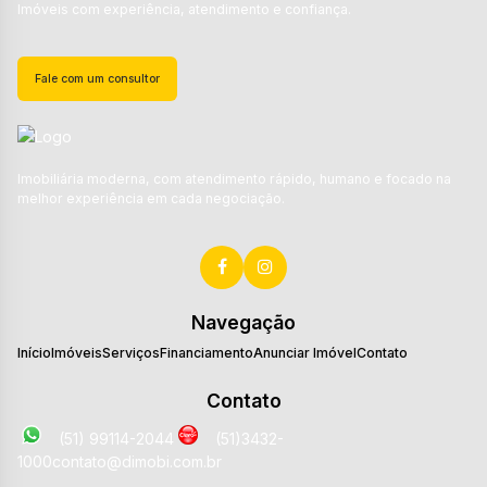
Imóveis com experiência, atendimento e confiança.
Fale com um consultor
Imobiliária moderna, com atendimento rápido, humano e focado na
melhor experiência em cada negociação.
Navegação
Início
Imóveis
Serviços
Financiamento
Anunciar Imóvel
Contato
Contato
(51) 99114-2044
(51)3432-
1000
contato@dimobi.com.br