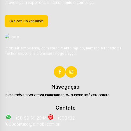
Imóveis com experiência, atendimento e confiança.
Fale com um consultor
Imobiliária moderna, com atendimento rápido, humano e focado na
melhor experiência em cada negociação.
Navegação
Início
Imóveis
Serviços
Financiamento
Anunciar Imóvel
Contato
Contato
(51) 99114-2044
(51)3432-
1000
contato@dimobi.com.br