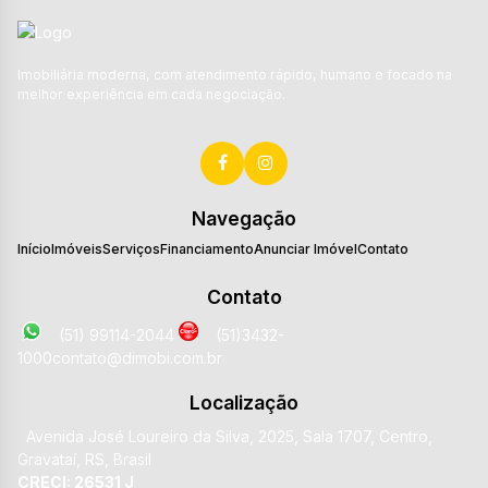
Imobiliária moderna, com atendimento rápido, humano e focado na
melhor experiência em cada negociação.
Navegação
Início
Imóveis
Serviços
Financiamento
Anunciar Imóvel
Contato
Contato
(51) 99114-2044
(51)3432-
1000
contato@dimobi.com.br
Localização
Avenida José Loureiro da Silva
,
2025
,
Sala 1707
,
Centro
,
Gravataí
,
RS
,
Brasil
CRECI: 26531 J