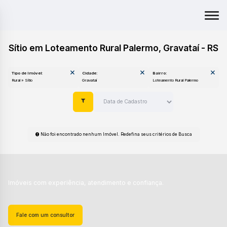
Sítio em Loteamento Rural Palermo, Gravataí - RS
Tipo de Imóvel:
Cidade:
Bairro:
Rural » Sítio
Gravataí
Loteamento Rural Palermo
Não foi encontrado nenhum Imóvel. Redefina seus critérios de Busca
Imóveis com experiência, atendimento e confiança.
Fale com um consultor