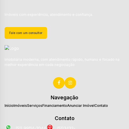
Imóveis com experiência, atendimento e confiança.
Fale com um consultor
Imobiliária moderna, com atendimento rápido, humano e focado na
melhor experiência em cada negociação.
Navegação
Início
Imóveis
Serviços
Financiamento
Anunciar Imóvel
Contato
Contato
(51) 99114-2044
(51)3432-