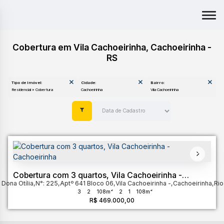
Cobertura em Vila Cachoeirinha, Cachoeirinha -
RS
Tipo de Imóvel:
Cidade:
Bairro:
Residencial » Cobertura
Cachoeirinha
Vila Cachoeirinha
Cobertura com 3 quartos, Vila Cachoeirinha -
 Dona Otília
Cachoeirinha
,
N°:
225
,
Aptº 641 Bloco 06
,
Vila Cachoeirinha
,
Cachoeirinha
,
Rio
3
2
108m²
2
1
108m²
R$
469.000,00