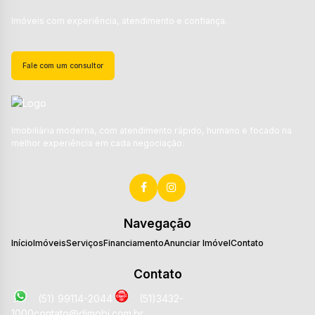
Imóveis com experiência, atendimento e confiança.
Fale com um consultor
Imobiliária moderna, com atendimento rápido, humano e focado na
melhor experiência em cada negociação.
Navegação
Início
Imóveis
Serviços
Financiamento
Anunciar Imóvel
Contato
Contato
(51) 99114-2044
(51)3432-
1000
contato@dimobi.com.br