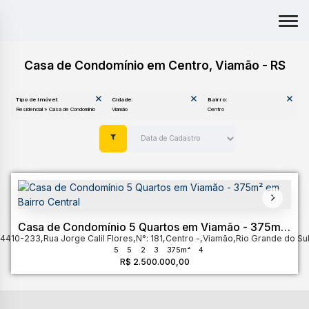
Casa de Condomínio em Centro, Viamão - RS
Tipo de Imóvel:
Cidade:
Bairro:
Residencial » Casa de Condomínio
Viamão
Centro
Casa de Condomínio 5 Quartos em Viamão - 375m²
94410-233
em Bairro Central
,
Rua Jorge Calil Flores
,
N°:
181
,
Centro
,
Viamão
,
Rio Grande do Su
5
5
2
3
375m²
4
R$
2.500.000,00