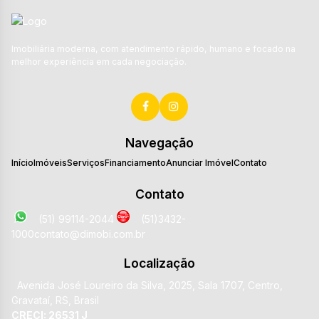
Imobiliária moderna, com atendimento rápido, humano e focado na
melhor experiência em cada negociação.
Navegação
Início
Imóveis
Serviços
Financiamento
Anunciar Imóvel
Contato
Contato
(51) 99114-2044
(51)3432-
1000
contato@dimobi.com.br
Localização
Avenida José Loureiro da Silva
,
2025
,
Sala 1707
,
Centro
,
Gravataí
,
RS
,
Brasil
CRECI: 26531 J