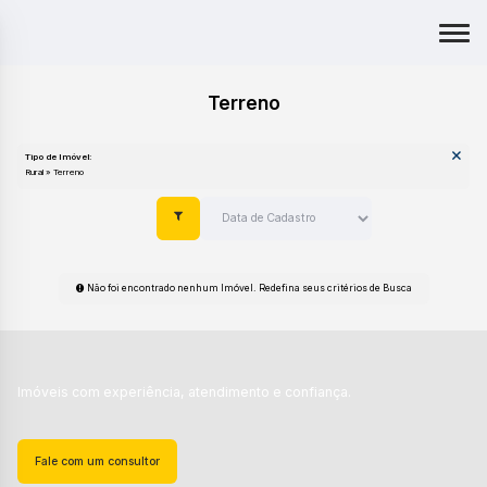
Terreno
Tipo de Imóvel:
Rural » Terreno
Não foi encontrado nenhum Imóvel. Redefina seus critérios de Busca
Imóveis com experiência, atendimento e confiança.
Fale com um consultor