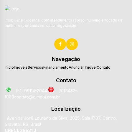
Imobiliária moderna, com atendimento rápido, humano e focado na
melhor experiência em cada negociação.
Navegação
Início
Imóveis
Serviços
Financiamento
Anunciar Imóvel
Contato
Contato
(51) 99114-2044
(51)3432-
1000
contato@dimobi.com.br
Localização
Avenida José Loureiro da Silva
,
2025
,
Sala 1707
,
Centro
,
Gravataí
,
RS
,
Brasil
CRECI: 26531 J