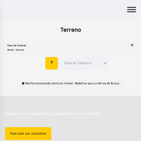
Terreno
Tipo de Imóvel:
Rural » Terreno
Não foi encontrado nenhum Imóvel. Redefina seus critérios de Busca
Imóveis com experiência, atendimento e confiança.
Fale com um consultor