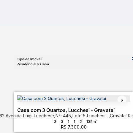
Tipo de Imóvel:
Residencial » Casa
Casa com 3 Quartos, Lucchesi - Gravataí
62
,
Avenida Luigi Lucchese
,
N°:
445
,
Lote 5
,
Lucchesi
,
Gravataí
,
Ri
3
3
1
1
2
135m²
R$
7.300,00