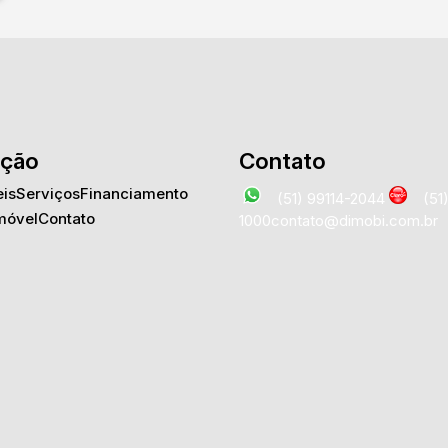
ção
Contato
is
Serviços
Financiamento
(51) 99114-2044
(51
móvel
Contato
1000
contato@dimobi.com.br