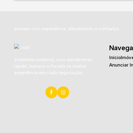
Imóveis com experiência, atendimento e confiança.
Navega
Início
Imóve
Imobiliária moderna, com atendimento
Anunciar I
rápido, humano e focado na melhor
experiência em cada negociação.