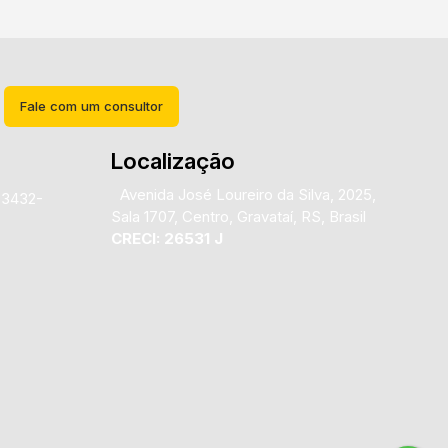
Fale com um consultor
Localização
Avenida José Loureiro da Silva
,
2025
,
)3432-
Sala 1707
,
Centro
,
Gravataí
,
RS
,
Brasil
CRECI: 26531 J