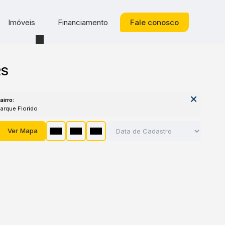
Imóveis
Financiamento
Fale conosco
RS
airro:
Parque Florido
Ver Mapa