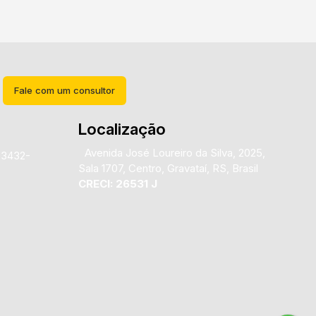
Fale com um consultor
Localização
Avenida José Loureiro da Silva
,
2025
,
)3432-
Sala 1707
,
Centro
,
Gravataí
,
RS
,
Brasil
CRECI: 26531 J