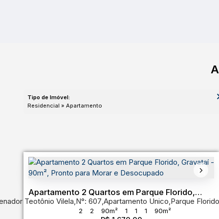
A
Tipo de Imóvel:
Residencial » Apartamento
Apartamento 2 Quartos em Parque Florido,
enador Teotônio Vilela
,
N°:
607
,
Apartamento Unico
,
Parque Florid
Gravataí - 90m², Pronto para Morar e
2
2
90m²
1
1
1
90m²
Desocupado