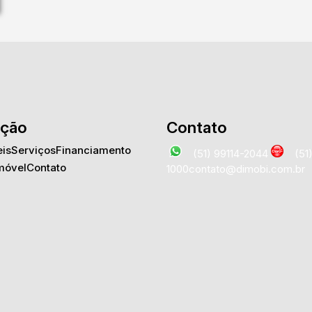
ção
Contato
is
Serviços
Financiamento
(51) 99114-2044
(51
móvel
Contato
1000
contato@dimobi.com.br