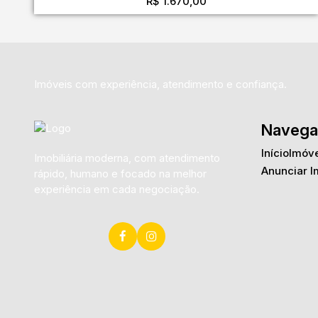
R$
1.670,00
Imóveis com experiência, atendimento e confiança.
Navega
Início
Imóve
Imobiliária moderna, com atendimento
Anunciar I
rápido, humano e focado na melhor
experiência em cada negociação.