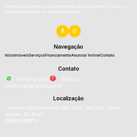
Imobiliária moderna, com atendimento rápido, humano e focado na
melhor experiência em cada negociação.
Navegação
Início
Imóveis
Serviços
Financiamento
Anunciar Imóvel
Contato
Contato
(51) 99114-2044
(51)3432-
1000
contato@dimobi.com.br
Localização
Avenida José Loureiro da Silva
,
2025
,
Sala 1707
,
Centro
,
Gravataí
,
RS
,
Brasil
CRECI: 26531 J